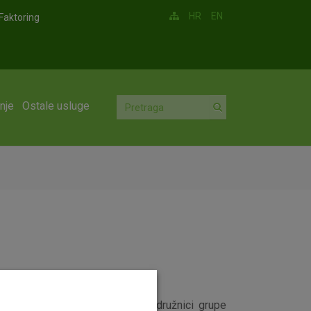
HR
EN
Faktoring
nje
Ostale usluge
Générale Albania, albanskoj podružnici grupe