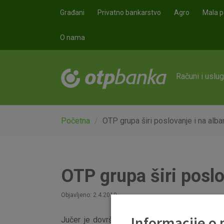
Skoči na glavni sadržaj
Građani
Privatno bankarstvo
Agro
Mala p
O nama
Računi i uslu
Početna
OTP grupa širi poslovanje i na alba
OTP grupa širi poslo
Objavljeno: 2.4.2019
Informacije o
Jučer je dovršen financijski proces kojim j