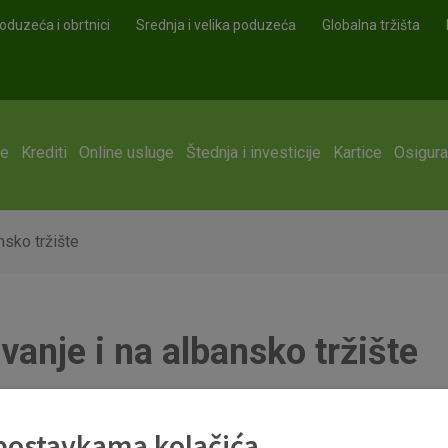
oduzeća i obrtnici
Srednja i velika poduzeća
Globalna tržišta
ge
Krediti
Online usluge
Štednja i investicije
Kartice
Osigura
nsko tržište
vanje i na albansko tržište
 postavkama kolačića
e mađarska OTP banka stekla stopostotni udio u Banka Société 