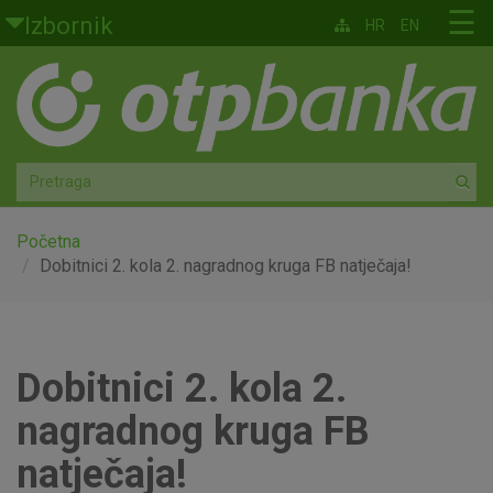
Skoči na glavni sadržaj
☰
Izbornik
HR
EN
Građani
Privatno bankarstvo
Agro
Mala poduzeća i obrtnici
Početna
Dobitnici 2. kola 2. nagradnog kruga FB natječaja!
Srednja i velika poduzeća
Globalna tržišta
Dobitnici 2. kola 2.
Faktoring
nagradnog kruga FB
O nama
natječaja!