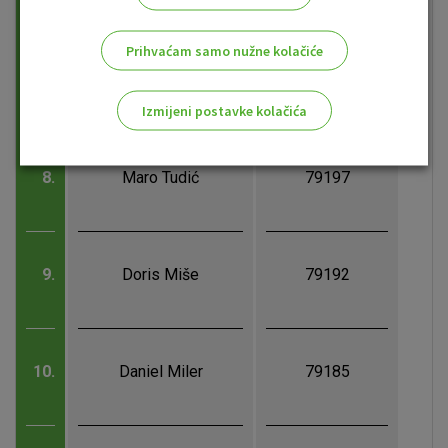
Prihvaćam samo nužne kolačiće
7.
Branko Capan
79209
Izmijeni postavke kolačića
Odaberite najbolju opciju za vas!
8.
Maro Tudić
79197
9.
Doris Miše
79192
Marketinški kolačići
Analitički kolačići
Nužni kolačići
10.
Daniel Miler
79185
Prihvaćam upotrebu navedenih kolačića