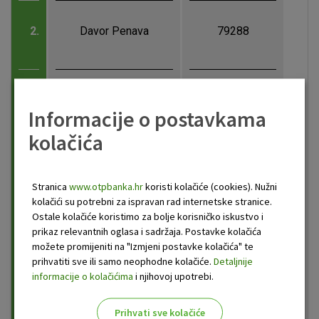
2.
Davor Penava
79288
3.
Petar Koren
79287
Informacije o postavkama
kolačića
4.
Martin Klaić
79263
Stranica
www.otpbanka.hr
koristi kolačiće (cookies). Nužni
kolačići su potrebni za ispravan rad internetske stranice.
Ostale kolačiće koristimo za bolje korisničko iskustvo i
prikaz relevantnih oglasa i sadržaja. Postavke kolačića
5.
Radislav Bunčić
79223
možete promijeniti na "Izmjeni postavke kolačića" te
prihvatiti sve ili samo neophodne kolačiće.
Detaljnije
informacije o kolačićima
i njihovoj upotrebi.
6.
Elvir Šabić
79213
Prihvati sve kolačiće