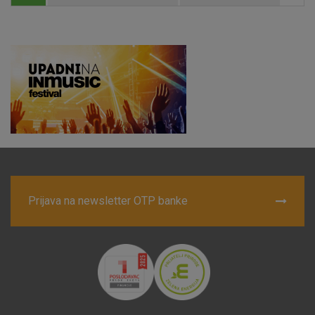
Nužni (tehnički) kolačići - uvijek aktivni
Ovi kolačići nužni su za funkcioniranje internetske stranice i
ne mogu se isključiti u našim sustavima. Uobičajeno se
postavljaju kao odgovor na vaše radnje koje uključuju zahtjev
za uslugama, kao što su postavke kolačića. Svoj preglednik
možete postaviti da blokira te kolačiće ili pošalje upozorenje
o njima, ali u tom slučaju neki dijelovi stranice neće raditi. Ti
kolačići ne pohranjuju nikakve informacije koje bi vas mogle
identificirati.
Detaljnije informacije o kolačićima
Prijava na newsletter OTP banke