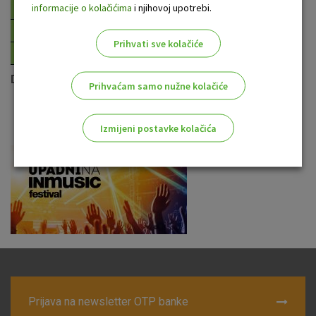
informacije o kolačićima
i njihovoj upotrebi.
Prihvati sve kolačiće
Dobar provod na INmusicu!
Prihvaćam samo nužne kolačiće
Izmijeni postavke kolačića
Odaberite najbolju opciju za vas!
Marketinški kolačići
Analitički kolačići
Nužni kolačići
Prijava na newsletter OTP banke