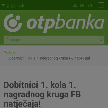
Skoči na glavni sadržaj
☰
Izbornik
HR
EN
Građani
Privatno bankarstvo
Agro
Mala poduzeća i obrtnici
Početna
Dobitnici 1. kola 1. nagradnog kruga FB natječaja!
Srednja i velika poduzeća
Globalna tržišta
Dobitnici 1. kola 1.
Faktoring
nagradnog kruga FB
O nama
natječaja!