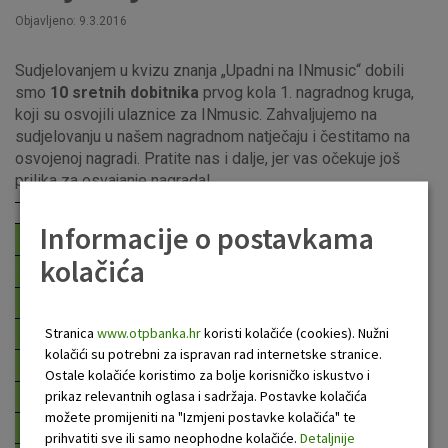
Objavljeno: 9.3.2016
Sudjelovanjem u kvizu znanja „Upadni na INmusic“ dobili
smo
10 sretnih dobitnika
prvog kola 1. nagradnog kruga,
koji su osvojili ulaznice za INmusic. Zahvaljujemo na
sudjelovanju u našem nagradnom natječaju i čestitamo na
osvojenoj nagradi. Pratite nas i dalje, jer vas očekuje još
prilika za osvajanje nagrada!
Informacije o postavkama
kolačića
Stranica
www.otpbanka.hr
koristi kolačiće (cookies). Nužni
kolačići su potrebni za ispravan rad internetske stranice.
Ostale kolačiće koristimo za bolje korisničko iskustvo i
prikaz relevantnih oglasa i sadržaja. Postavke kolačića
možete promijeniti na "Izmjeni postavke kolačića" te
prihvatiti sve ili samo neophodne kolačiće.
Detaljnije