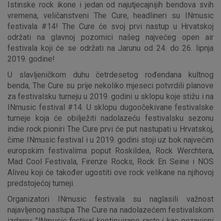
Istinske rock ikone i jedan od najutjecajnijih bendova svih
vremena, veličanstveni The Cure, headlineri su INmusic
festivala #14! The Cure će svoj prvi nastup u Hrvatskoj
održati na glavnoj pozornici našeg najvećeg open air
festivala koji će se održati na Jarunu od 24. do 26. lipnja
2019. godine!
U slavljeničkom duhu četrdesetog rođendana kultnog
benda, The Cure su prije nekoliko mjeseci potvrdili planove
za festivalsku turneju u 2019. godini u sklopu koje stižu i na
INmusic festival #14. U sklopu dugoočekivane festivalske
turneje koja će obilježiti nadolazeću festivalsku sezonu
indie rock pioniri The Cure prvi će put nastupati u Hrvatskoj,
čime INmusic festival i u 2019. godini stoji uz bok najvećim
europskim festivalima poput Roskildea, Rock Werchtera,
Mad Cool Festivala, Firenze Rocks, Rock En Seine i NOS
Aliveu koji će također ugostiti ove rock velikane na njihovoj
predstojećoj turneji.
Organizatori INmusic festivala su naglasili važnost
najavljenog nastupa The Cure na nadolazećem festivalskom
izdanju: "
INmusic festival kontinuirano raste i kao nezavisni