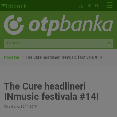
Skoči na glavni sadržaj
☰
Izbornik
HR
EN
Građani
Privatno bankarstvo
Agro
Mala poduzeća i obrtnici
Početna
The Cure headlineri INmusic festivala #14!
Srednja i velika poduzeća
Globalna tržišta
The Cure headlineri
INmusic festivala #14!
Faktoring
Objavljeno: 30.11.2018
O nama