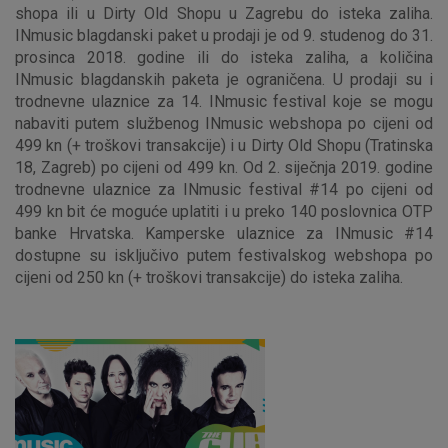
Marketinški kolačići
Analitički kolačići
Nužni kolačići
shopa ili u Dirty Old Shopu u Zagrebu do isteka zaliha.
INmusic blagdanski paket u prodaji je od 9. studenog do 31.
prosinca 2018. godine ili do isteka zaliha, a količina
INmusic blagdanskih paketa je ograničena. U prodaji su i
Prihvaćam upotrebu navedenih kolačića
trodnevne ulaznice za 14. INmusic festival koje se mogu
nabaviti putem službenog INmusic webshopa po cijeni od
499 kn (+ troškovi transakcije) i u Dirty Old Shopu (Tratinska
Nužni (tehnički) kolačići - uvijek aktivni
18, Zagreb) po cijeni od 499 kn. Od 2. siječnja 2019. godine
trodnevne ulaznice za INmusic festival #14 po cijeni od
Ovi kolačići nužni su za funkcioniranje internetske stranice i
499 kn bit će moguće uplatiti i u preko 140 poslovnica OTP
ne mogu se isključiti u našim sustavima. Uobičajeno se
banke Hrvatska. Kamperske ulaznice za INmusic #14
postavljaju kao odgovor na vaše radnje koje uključuju zahtjev
dostupne su isključivo putem festivalskog webshopa po
za uslugama, kao što su postavke kolačića. Svoj preglednik
cijeni od 250 kn (+ troškovi transakcije) do isteka zaliha.
možete postaviti da blokira te kolačiće ili pošalje upozorenje
o njima, ali u tom slučaju neki dijelovi stranice neće raditi. Ti
kolačići ne pohranjuju nikakve informacije koje bi vas mogle
identificirati.
Detaljnije informacije o kolačićima