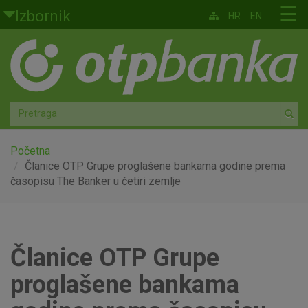
Skoči na glavni sadržaj
☰
Izbornik
HR
EN
Građani
Privatno bankarstvo
Agro
Mala poduzeća i obrtnici
Početna
Članice OTP Grupe proglašene bankama godine prema
časopisu The Banker u četiri zemlje
Srednja i velika poduzeća
Globalna tržišta
Članice OTP Grupe
Faktoring
proglašene bankama
O nama