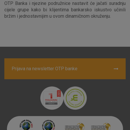
OTP Banka i njezine podružnice nastavit će jačati suradnju
cijele grupe kako bi klijentima bankarsko iskustvo učinili
bržim i jednostavnijim u ovom dinamičnom okruženju.
Marketinški kolačići
Analitički kolačići
Nužni kolačići
Prihvaćam upotrebu navedenih kolačića
Nužni (tehnički) kolačići - uvijek aktivni
Prijava na newsletter OTP banke
Ovi kolačići nužni su za funkcioniranje internetske stranice i
ne mogu se isključiti u našim sustavima. Uobičajeno se
postavljaju kao odgovor na vaše radnje koje uključuju zahtjev
za uslugama, kao što su postavke kolačića. Svoj preglednik
možete postaviti da blokira te kolačiće ili pošalje upozorenje
o njima, ali u tom slučaju neki dijelovi stranice neće raditi. Ti
kolačići ne pohranjuju nikakve informacije koje bi vas mogle
identificirati.
Detaljnije informacije o kolačićima