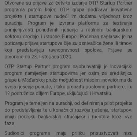
Otvorene su prijave za četvrto izdanje OTP Startup Partner
programa putem kojeg OTP grupa podržava inovativne
projekte i startupove nudeći im dodatnu vrijednost kroz
suradnju. Program je izvrsna platforma za testiranje
primjenjivosti ponuđenih rješenja u realnom bankarskom
sektoru srednje i istočne Europe. Poseban naglasak je na
poticanju prijava startupova čije su osnivačice žene ili timovi
koji predstavljaju ravnopravnost spolova. Prijave su
otvorene do 23. listopada 2020.
OTP Startup Partner program najobuhvatniji je inovacijski
program namijenjen startupovima jer osim za središnjicu
grupe u Mađarskoj pruža mogućnost mladim inovatorima da
svoja rješenja ponude, i tako pronađu poslovne partnere, i u
12 podružnica diljem Europe, uključujući i Hrvatsku.
Program je temeljen na suradnji, od definiranja pilot projekta
do predstavljanja te u konačnici razvoja rješenja, startupovi
imaju podršku bankarskih stručnjaka i mentora kroz sve
faze.
Sudionici programa imaju priliku prisustvovati nizu