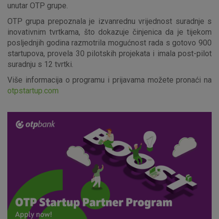
Marketinški kolačići
Analitički kolačići
Nužni kolačići
unutar OTP grupe.
OTP grupa prepoznala je izvanrednu vrijednost suradnje s
inovativnim tvrtkama, što dokazuje činjenica da je tijekom
posljednjih godina razmotrila mogućnost rada s gotovo 900
Prihvaćam upotrebu navedenih kolačića
startupova, provela 30 pilotskih projekata i imala post-pilot
suradnju s 12 tvrtki.
Nužni (tehnički) kolačići - uvijek aktivni
Više informacija o programu i prijavama možete pronaći na
otpstartup.com
Ovi kolačići nužni su za funkcioniranje internetske stranice i
ne mogu se isključiti u našim sustavima. Uobičajeno se
postavljaju kao odgovor na vaše radnje koje uključuju zahtjev
za uslugama, kao što su postavke kolačića. Svoj preglednik
možete postaviti da blokira te kolačiće ili pošalje upozorenje
o njima, ali u tom slučaju neki dijelovi stranice neće raditi. Ti
kolačići ne pohranjuju nikakve informacije koje bi vas mogle
identificirati.
Detaljnije informacije o kolačićima