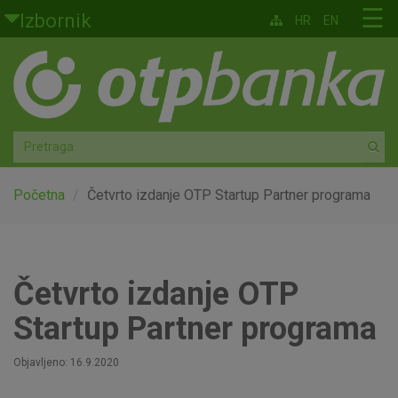
Skoči na glavni sadržaj
☰
Izbornik
HR
EN
Građani
Privatno bankarstvo
Agro
Mala poduzeća i obrtnici
Početna
Četvrto izdanje OTP Startup Partner programa
Srednja i velika poduzeća
Globalna tržišta
Četvrto izdanje OTP
Startup Partner programa
Faktoring
Objavljeno: 16.9.2020
O nama