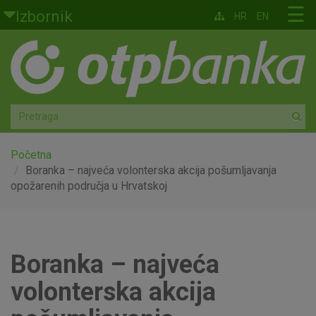
Skoči na glavni sadržaj
☰
Izbornik
HR
EN
Građani
Privatno bankarstvo
Agro
Mala poduzeća i obrtnici
Početna
Boranka – najveća volonterska akcija pošumljavanja
opožarenih područja u Hrvatskoj
Srednja i velika poduzeća
Globalna tržišta
Boranka – najveća
Faktoring
volonterska akcija
O nama