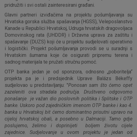
pridružiti i svi ostali zainteresirani građani.
Marketinški kolačići
Analitički kolačići
Nužni kolačići
Glavni partneri izviđačima na projektu pošumljavanja su
Hrvatska gorska služba spašavanja (HGSS), Veleposlanstvo
Kanade u Republici Hrvatskoj, Udruga hrvatskih dragovoljaca
Domovinskog rata (UHDDR) i Državna uprava za zaštitu i
Prihvaćam upotrebu navedenih kolačića
spašavanje (DUZS) koji će u projektu sudjelovati operativno
i logistički. Projekt pošumljavanja provodi se u suradnji s
Hrvatskim šumama koje će osigurati pripremu terena i
Nužni (tehnički) kolačići - uvijek aktivni
sadnog materijala te pružati stručnu pomoć.
Ovi kolačići nužni su za funkcioniranje internetske stranice i
OTP banka jedan je od sponzora, odnosno „poboritelja“
ne mogu se isključiti u našim sustavima. Uobičajeno se
projekta pa je i predsjednik Uprave Balázs Békeffy
postavljaju kao odgovor na vaše radnje koje uključuju zahtjev
sudjelovao u predstavljanju: "
Ponosan sam što ćemo opet
za uslugama, kao što su postavke kolačića. Svoj preglednik
zazeleniti ova stradala područja. Društveno odgovorno
možete postaviti da blokira te kolačiće ili pošalje upozorenje
ponašanje je važan dio poslovnih politika i Splitske i OTP
o njima, ali u tom slučaju neki dijelovi stranice neće raditi. Ti
banke. Uskoro pod zajedničkim imenom OTP banke i kao 4.
kolačići ne pohranjuju nikakve informacije koje bi vas mogle
banka u Hrvatskoj bit ćemo dominantno prisutni upravo na
identificirati.
cijeloj hrvatskoj obali, a posebno u Dalmaciji. Tamo gdje
poslujemo, želimo i doprinijeti boljem životu cijele
Detaljnije informacije o kolačićima
zajednice. Sudjelovanje u ovom projektu je jedan od