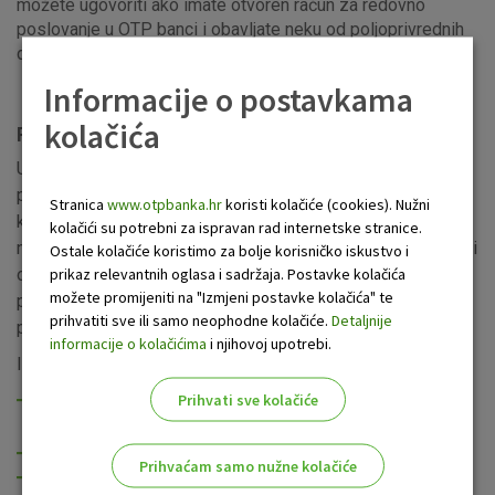
možete ugovoriti ako imate otvoren račun za redovno
poslovanje u OTP banci i obavljate neku od poljoprivrednih
djelatnosti.
Informacije o postavkama
kolačića
Poljoprivredni krediti
U OTP banci imamo nekoliko kreditnih linija namijenjenih
poljoprivrednicima. Posebno smo ponosni na naše Agro
Stranica
www.otpbanka.hr
koristi kolačiće (cookies). Nužni
kredite temeljem ostvare
nih prava u poljoprivredi koje su
kolačići su potrebni za ispravan rad internetske stranice.
naši klijenti vrlo brzo prepoznali. Ovaj kredit zaista je najbolji
Ostale kolačiće koristimo za bolje korisničko iskustvo i
prikaz relevantnih oglasa i sadržaja. Postavke kolačića
odgovor na pitanje kako najlakše
financijski premostiti
možete promijeniti na "Izmjeni postavke kolačića" te
period od predav
anja zahtjeva do dobivanja državnih
prihvatiti sve ili samo neophodne kolačiće.
Detaljnije
poticaja?
informacije o kolačićima
i njihovoj upotrebi.
Iz ponude za vas izdvajamo:
Prihvati sve kolačiće
Agro krediti temeljem ostvarenih prava na potporu u
poljoprivredi
Krediti za poljoprivrednu proizvodnju
Prihvaćam samo nužne kolačiće
Agro investicijski krediti za kupnju poljoprivrednog