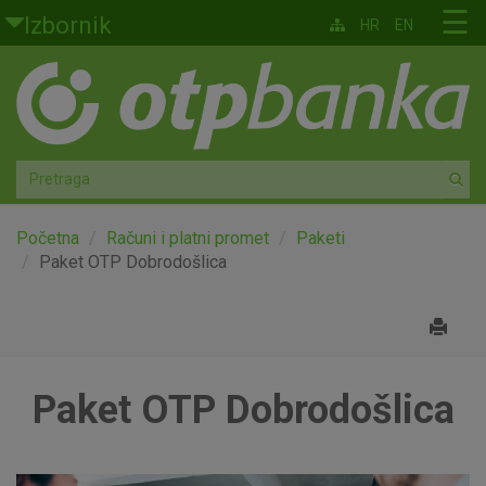
Skoči na glavni sadržaj
☰
Izbornik
HR
EN
Građani
Privatno bankarstvo
Agro
Mala poduzeća i obrtnici
Početna
Računi i platni promet
Paketi
Paket OTP Dobrodošlica
Srednja i velika poduzeća
Globalna tržišta
Paket OTP Dobrodošlica
Faktoring
O nama