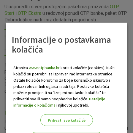
U usporedbi s već postojećim paketima proizvoda
OTP
Start
i
OTP Ekstra
u redovnoj ponudi OTP banke, paket OTP
Dobrodošlice nudi i niz dodatnih pogodnosti:
nižu naknadu za vođenje paketa
vođenje eurskog računa za redovno poslovanje bez
Informacije o postavkama
naknade
kolačića
interne bezgotovinske naloge bez naknade
mogućnost ugovaranja kredita bez naknade
Pogodnosti paketa OTP Dobrodošlice mogu se koristiti u
Stranica
www.otpbanka.hr
koristi kolačiće (cookies). Nužni
periodu od 12 mjeseci od datuma ugovaranja paketa,
kolačići su potrebni za ispravan rad internetske stranice.
odnosno kredita. Istekom navedenog perioda paket OTP
Ostale kolačiće koristimo za bolje korisničko iskustvo i
Dobrodošlice prelazi u paket
OTP Start
ili u neku drugu
prikaz relevantnih oglasa i sadržaja. Postavke kolačića
opciju ovisno o potrebama vašeg poslovanja.
možete promijeniti na "Izmjeni postavke kolačića" te
prihvatiti sve ili samo neophodne kolačiće.
Detaljnije
informacije o kolačićima
i njihovoj upotrebi.
Informirajte se o uštedama
Prihvati sve kolačiće
Informirajte se o uštedama paketa OTP Dobrodošlica
usporedbom redovnih cijena proizvoda OTP banke i cijena u