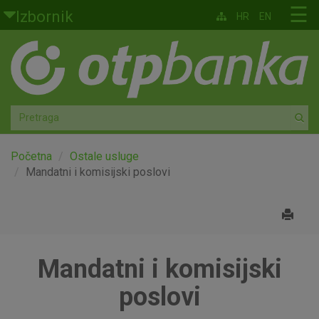
Skoči na glavni sadržaj
☰
Izbornik
HR
EN
Građani
Privatno bankarstvo
Agro
Mala poduzeća i obrtnici
Početna
Ostale usluge
Mandatni i komisijski poslovi
Srednja i velika poduzeća
Globalna tržišta
Mandatni i komisijski
Faktoring
poslovi
O nama