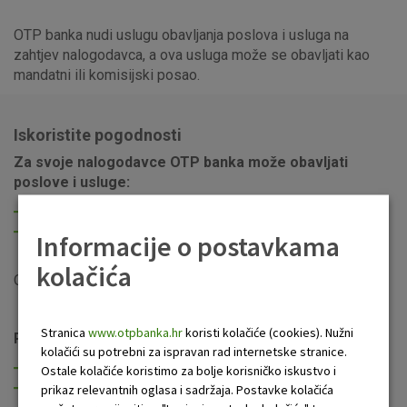
OTP banka nudi uslugu obavljanja poslova i usluga na
zahtjev nalogodavca, a ova usluga može se obavljati kao
mandatni ili komisijski posao.
Iskoristite pogodnosti
Za svoje nalogodavce OTP banka može obavljati
poslove i usluge:
u mandatnom poslu, u ime i za račun nalogodavca,
u komisijskom poslu, u svoje ime, a za račun
Informacije o postavkama
nalogodavca.
kolačića
Osnovni proizvodi su kratkoročni krediti različitih namjena.
Stranica
www.otpbanka.hr
koristi kolačiće (cookies). Nužni
Po nalogu OTP banka može obavljati:
kolačići su potrebni za ispravan rad internetske stranice.
kreditne poslove,
Ostale kolačiće koristimo za bolje korisničko iskustvo i
poslove korištenja kredita,
prikaz relevantnih oglasa i sadržaja. Postavke kolačića