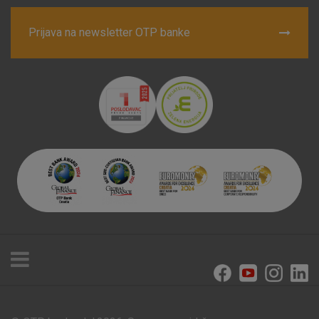
Prijava na newsletter OTP banke
Prihvaćam upotrebu navedenih kolačića
Nužni (tehnički) kolačići - uvijek aktivni
Ovi kolačići nužni su za funkcioniranje internetske stranice i
ne mogu se isključiti u našim sustavima. Uobičajeno se
postavljaju kao odgovor na vaše radnje koje uključuju zahtjev
za uslugama, kao što su postavke kolačića. Svoj preglednik
možete postaviti da blokira te kolačiće ili pošalje upozorenje
o njima, ali u tom slučaju neki dijelovi stranice neće raditi. Ti
kolačići ne pohranjuju nikakve informacije koje bi vas mogle
identificirati.
Detaljnije informacije o kolačićima