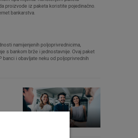
da proizvode iz paketa koristite pojedinačno.
rnet bankarstva.
osti namijenjenih poljoprivrednicima,
vanje s bankom brže i jednostavnije. Ovaj paket
 banci i obavljate neku od poljoprivrednih