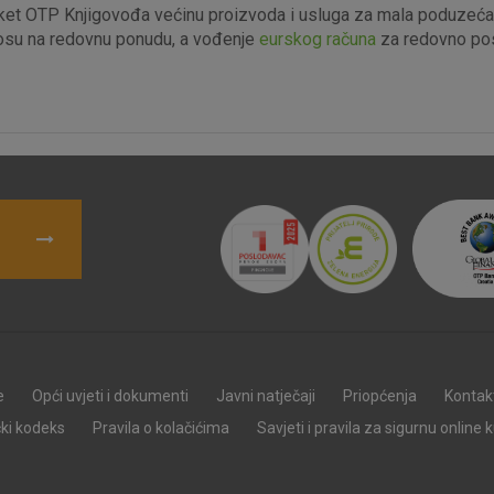
et OTP Knjigovođa većinu proizvoda i usluga za mala poduzeća i 
kolačići
osu na redovnu ponudu, a vođenje
eurskog računa
za redovno pos
Marketinški
kolačići
denih kolačića
e
Opći uvjeti i dokumenti
Javni natječaji
Priopćenja
Kontak
čki kodeks
Pravila o kolačićima
Savjeti i pravila za sigurnu online 