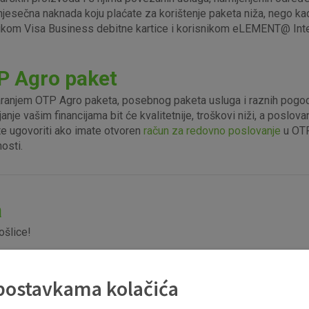
 mjesečna naknada koju plaćate za korištenje paketa niža, nego ka
ikom Visa Business debitne kartice i korisnikom eLEMENT@ Inte
P Agro paket
anjem OTP Agro paketa, posebnog paketa usluga i raznih pogodn
janje vašim financijama bit će kvalitetnije, troškovi niži, a poslo
e ugovoriti ako imate otvoren
račun za redovno poslovanje
u OTP
nosti.
a
šlice!
 postavkama kolačića