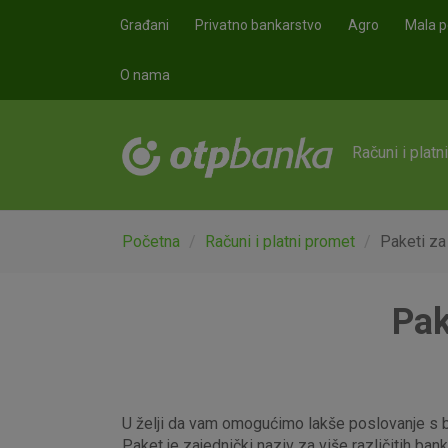
Skoči na glavni sadržaj
Građani
Privatno bankarstvo
Agro
Mala p
O nama
Računi i platn
Početna
Računi i platni promet
Paketi za
Pak
U želji da vam omogućimo lakše poslovanje s b
Paket je zajednički naziv za više različitih ba