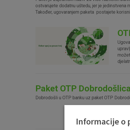
ostvarujete dodatnu uštedu, jer je jedinstvena
Također, ugovaranjem paketa postajete korisn
OT
Ugovar
upravl
možet
djelat
Paket OTP Dobrodošlic
Dobrodošli u OTP banku uz paket OTP Dobrodo
Informacije o