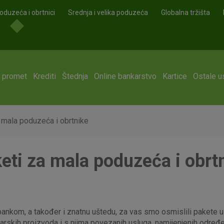
oduzeća i obrtnici
Srednja i velika poduzeća
Globalna tržišta
i promet
Krediti
Štednja
Online bankarstvo
Kartice
Ostale u
 mala poduzeća i obrtnike
eti za mala poduzeća i obrt
ankom, a također i znatnu uštedu, za vas smo osmislili pakete us
nkarskih proizvoda i s njima povezanih usluga, namijenjenih određ