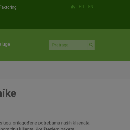
HR
EN
Faktoring
sluge
nike
luga, prilagođene potrebama naših klijenata.
enom tipu klijenta. Korištenjem paketa