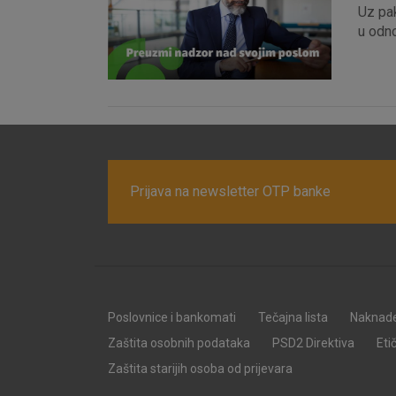
Uz pak
u odn
Prijava na newsletter OTP banke
Prihvaćam upotrebu nave
Poslovnice i bankomati
Tečajna lista
Naknad
Zaštita osobnih podataka
PSD2 Direktiva
Eti
Zaštita starijih osoba od prijevara