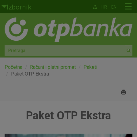
Skoči na glavni sadržaj
☰
Izbornik
HR
EN
Građani
Privatno bankarstvo
Agro
Mala poduzeća i obrtnici
Početna
Računi i platni promet
Paketi
Paket OTP Ekstra
Srednja i velika poduzeća
Globalna tržišta
Paket OTP Ekstra
Faktoring
O nama