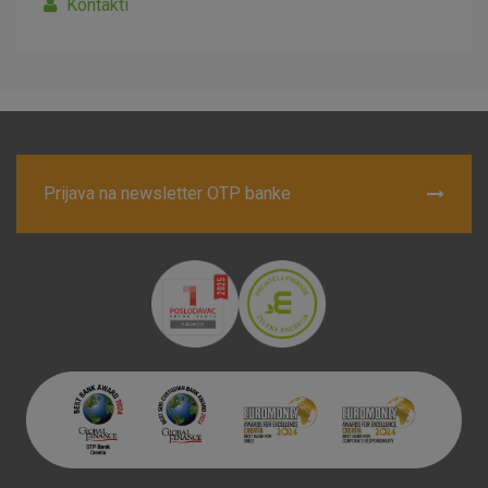
Ovi kolačići nužni su za funkcioniranje internetske stranice i
Kontakti
ne mogu se isključiti u našim sustavima. Uobičajeno se
postavljaju kao odgovor na vaše radnje koje uključuju zahtjev
za uslugama, kao što su postavke kolačića. Svoj preglednik
možete postaviti da blokira te kolačiće ili pošalje upozorenje
o njima, ali u tom slučaju neki dijelovi stranice neće raditi. Ti
kolačići ne pohranjuju nikakve informacije koje bi vas mogle
identificirati.
Prijava na newsletter OTP banke
Detaljnije informacije o kolačićima