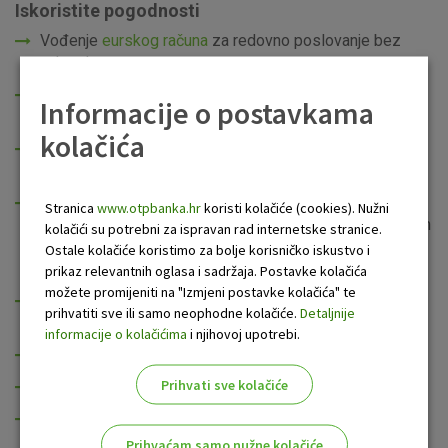
Iskoristite pogodnosti
Vođenje
eurskog računa
za redovno poslovanje bez
naknade
eLEMENT@ Internet bankarstvo
bez plaćanja mjesečne
Informacije o postavkama
naknade za korištenje tri tokena i dvije smart kartice
kolačića
OTP m-business mobilno bankarstvo
bez plaćanja
mjesečne naknade za tri krajnja korisnika
50% popusta na trošak naknade za obradu kreditnog
Stranica
www.otpbanka.hr
koristi kolačiće (cookies). Nužni
zahtjeva bilo kojeg
kredita
(osim kreditnih linija kod kojih
kolačići su potrebni za ispravan rad internetske stranice.
je naknada definirana ugovornim odnosnom Banke i
Ostale kolačiće koristimo za bolje korisničko iskustvo i
treće strane)
prikaz relevantnih oglasa i sadržaja. Postavke kolačića
možete promijeniti na "Izmjeni postavke kolačića" te
50% popusta na trošak naknade za obradu zahtjeva za
prihvatiti sve ili samo neophodne kolačiće.
Detaljnije
garancije
informacije o kolačićima
i njihovoj upotrebi.
Popust na interne bezgotovinske naloge
Prihvati sve kolačiće
Visa Business debitna kartica
bez članarine
Visa Business
kartica bez upisnine i članarine
Prihvaćam samo nužne kolačiće