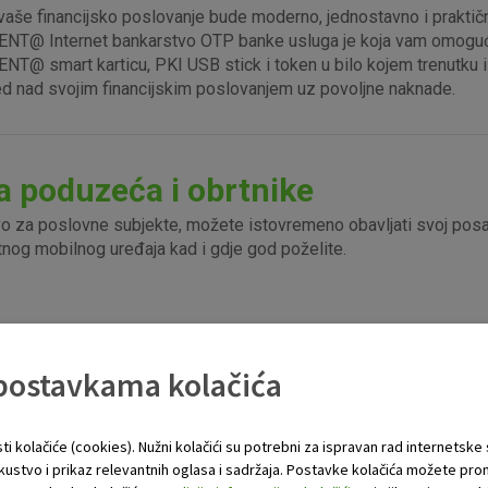
aše financijsko poslovanje bude moderno, jednostavno i praktič
NT@ Internet bankarstvo OTP banke usluga je koja vam omogućuj
T@ smart karticu, PKI USB stick i token u bilo kojem trenutku i u
d nad svojim financijskim poslovanjem uz povoljne naknade.
 poduzeća i obrtnike
 za poslovne subjekte, možete istovremeno obavljati svoj posa
tnog mobilnog uređaja kad i gdje god poželite.
 postavkama kolačića
 info za mala poduzeća i obrtni
om trenutku, jednostavno i brzo do potrebnih informacija o stanj
ti kolačiće (cookies). Nužni kolačići su potrebni za ispravan rad internetske
a, tečaju stranih valuta i osnovnim podacima o Banci! Ako imate m
skustvo i prikaz relevantnih oglasa i sadržaja. Postavke kolačića možete pro
eći uslugu SMS info informirati se možete 24 sata dnevno putem