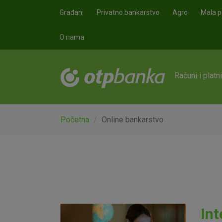
Skoči na glavni sadržaj
Građani
Privatno bankarstvo
Agro
Mala p
O nama
Računi i platn
Početna
Online bankarstvo
Int