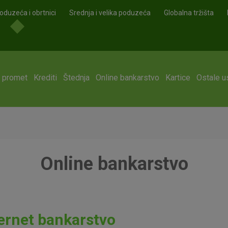
oduzeća i obrtnici
Srednja i velika poduzeća
Globalna tržišta
i promet
Krediti
Štednja
Online bankarstvo
Kartice
Ostale u
Online bankarstvo
ernet bankarstvo