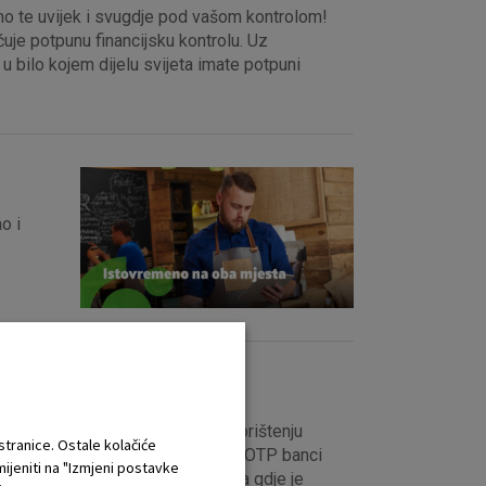
no te uvijek i svugdje pod vašom kontrolom!
e potpunu financijsku kontrolu. Uz
 bilo kojem dijelu svijeta imate potpuni
o i
ke
u i prometu na vašim računima, korištenju
 stranice. Ostale kolačiće
obilni telefon i prometni račun u OTP banci
mijeniti na "Izmjeni postavke
 SMS poruka, s bilo kojeg mjesta gdje je