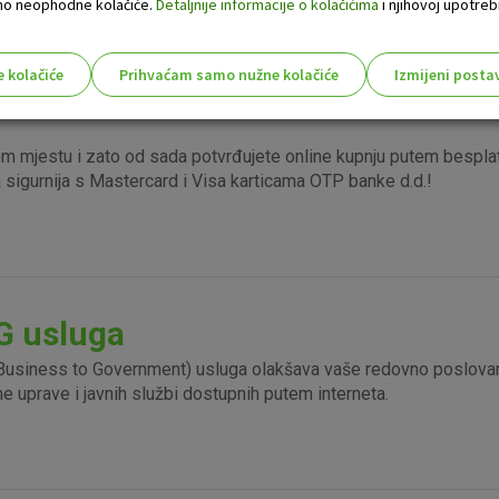
 samo neophodne kolačiće.
Detaljnije informacije o kolačićima
i njihovoj upotrebi
pna GSM mreža. Usluga podržava sve mobilne operatere na podr
e kolačiće
Prihvaćam samo nužne kolačiće
Izmijeni posta
s!
om mjestu i zato od sada potvrđujete online kupnju putem bespla
la sigurnija s Mastercard i Visa karticama OTP banke d.d.!
Nužni (tehnički) kolačići - uvijek 
Nužni
kolačići
Ovi kolačići nužni su za funkcioniranje internet
isključiti u našim sustavima. Uobičajeno se pos
radnje koje uključuju zahtjev za uslugama, kao 
G usluga
preglednik možete postaviti da blokira te kolač
njima, ali u tom slučaju neki dijelovi stranice neće
usiness to Government) usluga olakšava vaše redovno poslovanje
pohranjuju nikakve informacije koje bi vas mogle
e uprave i javnih službi dostupnih putem interneta.
Analitički
Detaljnije informacije o kolačićima
kolačići