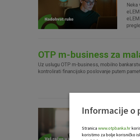
Neka v
eLEME
eLEMEN
pregle
OTP m-business za mala
Uz uslugu OTP m-business, mobilno bankarstvo
kontrolirati financijsko poslovanje putem pame
Informacije o
SMS
U svak
Stranica
www.otpbanka.hr
koris
kartic
koristimo za bolje korisničko i
korist