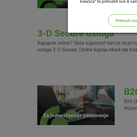
kolačića" te prihvatiti sve ili
dostu
Prihvati sv
Odaberite najbolju opciju za va
3-D Secure usluga
Kupujete online? Vaša sigurnost nam je na prv
usluge 3-D Secure. Online kupnja nikad nije bi
B2
B2G (B
državn