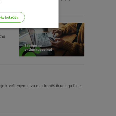
.
učju Hrvatske.
vke kolačića
tne
aktivni
ske stranice i ne mogu se
tavljaju kao odgovor na vaše
što su postavke kolačića. Svoj
iće ili pošalje upozorenje o
 raditi. Ti kolačići ne
 korištenjem niza elektroničkih usluga Fine,
 identificirati.