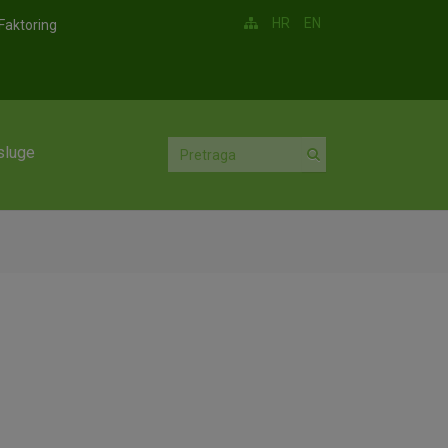
HR
EN
Faktoring
sluge