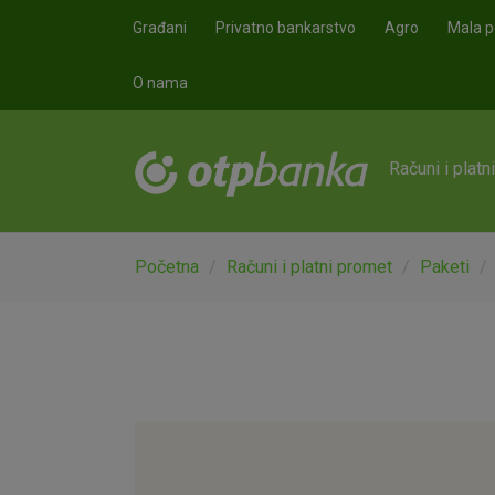
Skoči na glavni sadržaj
Građani
Privatno bankarstvo
Agro
Mala p
O nama
Računi i platn
Početna
Računi i platni promet
Paketi