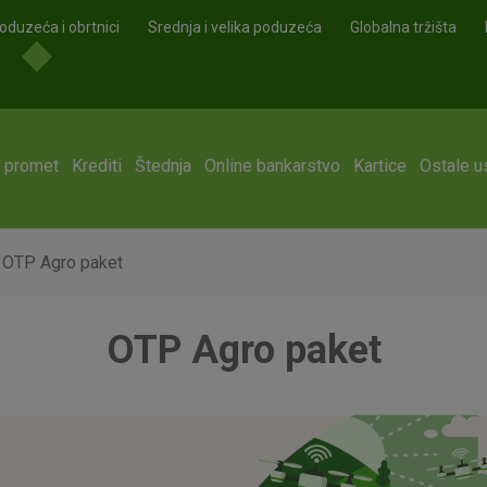
oduzeća i obrtnici
Srednja i velika poduzeća
Globalna tržišta
i promet
Krediti
Štednja
Online bankarstvo
Kartice
Ostale u
OTP Agro paket
OTP Agro paket