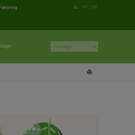
HR
EN
Faktoring
sluge