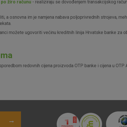
 po žiro računu
- realiziraju se dovođenjem transakcijskog račun
Marketinški
iti, a osnovna im je namjena nabava poljoprivrednih strojeva, meha
kolačići
ekata.
nci možete ugovoriti većinu kreditnih linija Hrvatske banke za ob
denih kolačića
dama
sporedbom redovnih cijena proizvoda OTP banke i cijena u OTP 