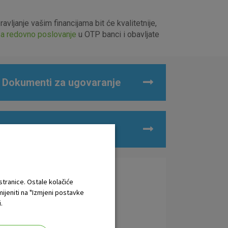
ljanje vašim financijama bit će kvalitetnije,
za redovno poslovanje
u OTP banci i obavljate
Dokumenti za ugovaranje
Korisne informacije
 stranice. Ostale kolačiće
Dodatno se informirajte
mijeniti na "Izmjeni postavke
.
Kontakt centar OTP banke
0800 21 00 21