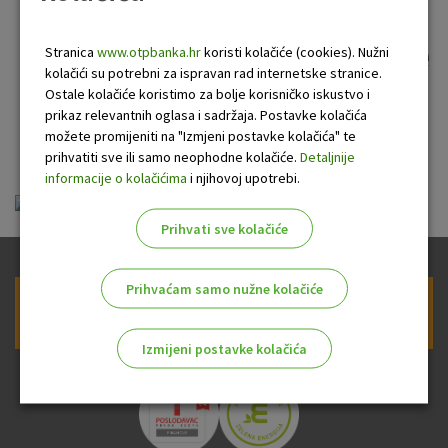
trgovcima koji koriste
EFTPOS terminale i druge
Stranica
www.otpbanka.hr
koristi kolačiće (cookies). Nužni
kolačići su potrebni za ispravan rad internetske stranice.
uređaje OTP banke d.d.
Ostale kolačiće koristimo za bolje korisničko iskustvo i
prikaz relevantnih oglasa i sadržaja. Postavke kolačića
na prodajnim mjestima
možete promijeniti na "Izmjeni postavke kolačića" te
prihvatiti sve ili samo neophodne kolačiće.
Detaljnije
informacije o kolačićima
i njihovoj upotrebi.
opci_uvjeti_pos_122015.pdf
Prihvati sve kolačiće
Prihvaćam samo nužne kolačiće
Prijava na newsletter OTP banke
Izmijeni postavke kolačića
Odaberite najbolju opciju za vas!