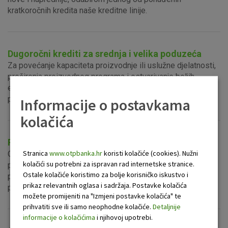
kratkoročnih kredita naše kreditne linije.
Dugoročni krediti za srednja i velika poduzeća
Za povećanje kapaciteta proizvodnje ili uslužne djelatnosti,
proširenja proizvodnog programa i ostvarivanje boljih
ekonomsko-financijskih efekata za vas smo osmislili liniju
povoljnih dugoročnih kredita.
Informacije o postavkama
kolačića
Projektno financiranje
Stranica
www.otpbanka.hr
koristi kolačiće (cookies). Nužni
OTP Grupa uključena je u nekoliko prestižnih poslova
kolačići su potrebni za ispravan rad internetske stranice.
projektnog financiranja u središnjoj i istočnoj Europi, s
Ostale kolačiće koristimo za bolje korisničko iskustvo i
posebnim naglaskom na projektno financiranje i akvizicije u
prikaz relevantnih oglasa i sadržaja. Postavke kolačića
području nekretnina, infrastrukture, nafte i plina.
možete promijeniti na "Izmjeni postavke kolačića" te
prihvatiti sve ili samo neophodne kolačiće.
Detaljnije
informacije o kolačićima
i njihovoj upotrebi.