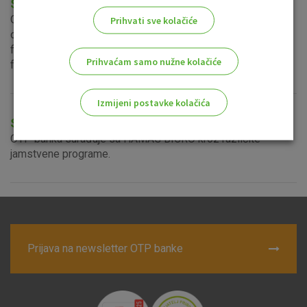
Suradnja s HBOR-om
OTP banka uspješno surađuje s Hrvatskom bankom za
Prihvati sve kolačiće
obnovu i razvitak na provedbi programa financiranja te
financijskih instrumenata sufinanciranih iz izvora EU
Prihvaćam samo nužne kolačiće
fondova.
Izmijeni postavke kolačića
Suradnja s HAMAG BICRO
Odaberite najbolju opciju za vas!
OTP banka surađuje sa HAMAG BICRO kroz različite
jamstvene programe.
Marketinški kolačići
Analitički kolačići
Nužni kolačići
Prijava na newsletter OTP banke
Prihvaćam upotrebu navedenih kolačića