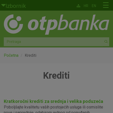
Skoči na glavni sadržaj
☰
Izbornik
HR
EN
Građani
Privatno bankarstvo
Agro
Mala poduzeća i obrtnici
Početna
Krediti
Srednja i velika poduzeća
Krediti
Globalna tržišta
Faktoring
Kratkoročni krediti za srednja i velika poduzeća
O nama
Poboljšajte kvalitetu vaših postojećih usluga ili osmislite
nove i naprednije, odabirom jednog od ponuđenih