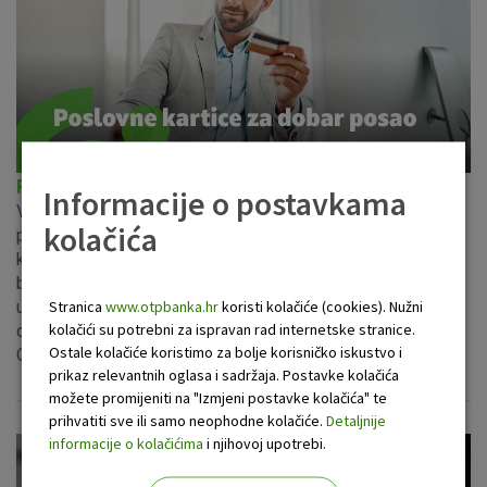
Poslovne kartice OTP banke
Informacije o postavkama
Visa Business debitna kartica bezgotovinsko je sredstvo
kolačića
plaćanja i možete ju koristiti na prodajnim mjestima pri
kupnji robe i usluga kao i za isplatu gotovine na
bankomatima i isplatnim mjestima. Želite li učinkovito
Stranica
www.otpbanka.hr
koristi kolačiće (cookies). Nužni
upravljati troškovima poslovanja i putovanja uz razne
kolačići su potrebni za ispravan rad internetske stranice.
dodatne pogodnosti odlučite se za Visa Business karticu
Ostale kolačiće koristimo za bolje korisničko iskustvo i
OTP banke.
prikaz relevantnih oglasa i sadržaja. Postavke kolačića
možete promijeniti na "Izmjeni postavke kolačića" te
prihvatiti sve ili samo neophodne kolačiće.
Detaljnije
informacije o kolačićima
i njihovoj upotrebi.