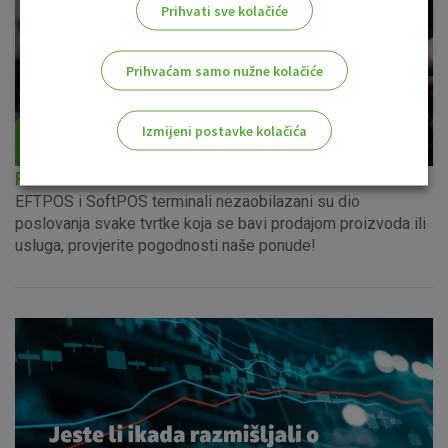
Prihvati sve kolačiće
Prihvaćam samo nužne kolačiće
Izmijeni postavke kolačića
Prihvat kartica
Odaberite najbolju opciju za vas!
EFTPOS i SoftPOS terminali nezaobilazani su dio
poslovanja svake tvrtke koja se bavi prodajom proizvoda ili
usluga, provjerite pogodnosti naše ponude!
Marketinški kolačići
Analitički kolačići
Nužni kolačići
Prihvaćam upotrebu navedenih kolačića