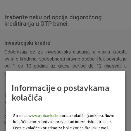
Izaberite neku od opcija dugoročnog
kreditiranja u OTP banci.
Investicijski krediti
Odobravaju se za investicijska ulaganja, a visina kredita
ovisi o kreditnoj sposobnosti pravne osobe. Rok povrata je
od 1 do 10 godina uz grace period do 12 mjeseci, a
dinamika otplate ugovara se s klijentom.
Informacije o postavkama
Dugoročni kredit za trajna obrtna sredstva
kolačića
Namjena dugoročnih kredita ulaganje je u trajna obrtna
sredstva. Rok povrata kredita je do 3 godine, a dinamika
Stranica
www.otpbanka.hr
koristi kolačiće (cookies). Nužni
otplate ugovara se s klijentom. Iznos kredita ovisi o
kolačići su potrebni za ispravan rad internetske stranice.
kreditnoj sposobnosti klijenta.
Ostale kolačiće koristimo za bolje korisničko iskustvo i