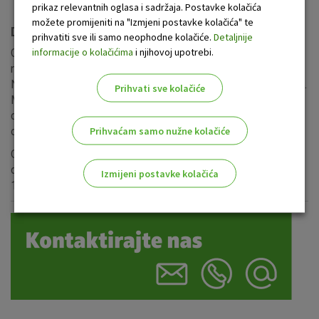
prikaz relevantnih oglasa i sadržaja. Postavke kolačića
možete promijeniti na "Izmjeni postavke kolačića" te
Dugoročni kredit uz 100% depozit kao kolateral
prihvatiti sve ili samo neophodne kolačiće.
Detaljnije
informacije o kolačićima
i njihovoj upotrebi.
Glavna značajka ove vrste kredita je da je to jedan od
najbržih načina dolaska do potrebnih sredstava.
Nenamjenski kredit koji je u potpunosti osiguran depozitom.
Prihvati sve kolačiće
Maksimalan iznos kredita odobrava se u visini 100%
depozita (ili 90% depozita, ako je valuta depozita različita
Prihvaćam samo nužne kolačiće
od valute kredita).
Osnovni uvjet odobravanja kredita je potpuno osiguranje
depozitom traženog iznosa kredita. Rok povrata kredita je
Izmijeni postavke kolačića
15 dana kraći od dospijeća depozita.
Odaberite najbolju opciju za vas!
Marketinški kolačići
Analitički kolačići
Nužni kolačići