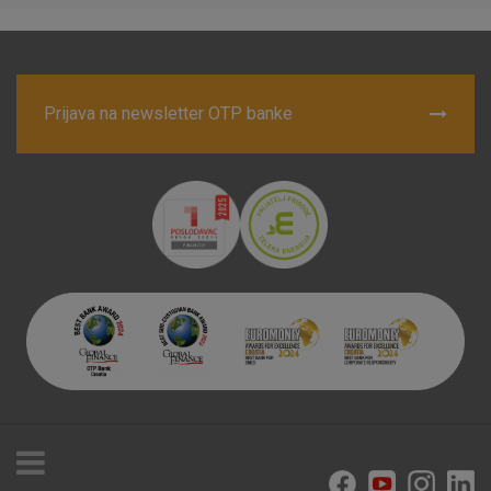
Prihvaćam upotrebu navedenih kolačića
Prijava na newsletter OTP banke
Nužni (tehnički) kolačići - uvijek aktivni
Ovi kolačići nužni su za funkcioniranje internetske stranice i
ne mogu se isključiti u našim sustavima. Uobičajeno se
postavljaju kao odgovor na vaše radnje koje uključuju zahtjev
za uslugama, kao što su postavke kolačića. Svoj preglednik
možete postaviti da blokira te kolačiće ili pošalje upozorenje
o njima, ali u tom slučaju neki dijelovi stranice neće raditi. Ti
kolačići ne pohranjuju nikakve informacije koje bi vas mogle
identificirati.
Detaljnije informacije o kolačićima