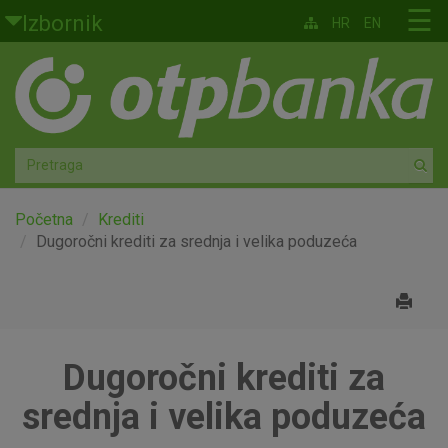
Skoči na glavni sadržaj
☰
Izbornik
HR
EN
Građani
Privatno bankarstvo
Agro
Mala poduzeća i obrtnici
Početna
Krediti
Dugoročni krediti za srednja i velika poduzeća
Srednja i velika poduzeća
Globalna tržišta
Dugoročni krediti za
Faktoring
srednja i velika poduzeća
O nama