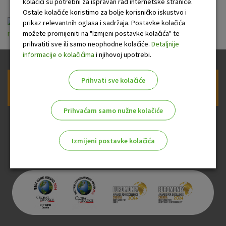
kolačići su potrebni za ispravan rad internetske stranice.
Ostale kolačiće koristimo za bolje korisničko iskustvo i
Naknade za usluge platnog prometa za
prikaz relevantnih oglasa i sadržaja. Postavke kolačića
možete promijeniti na "Izmjeni postavke kolačića" te
nepotrosace_15_12_2019.pdf
prihvatiti sve ili samo neophodne kolačiće.
Detaljnije
informacije o kolačićima
i njihovoj upotrebi.
Prihvati sve kolačiće
Prijava na newsletter OTP banke
Prihvaćam samo nužne kolačiće
Izmijeni postavke kolačića
Odaberite najbolju opciju za vas!