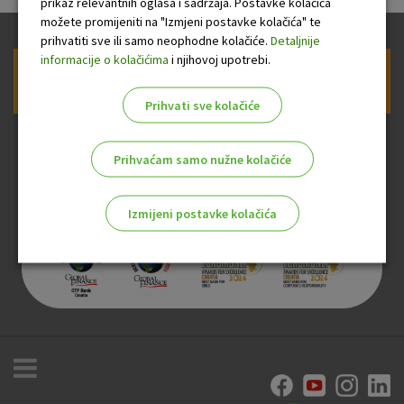
prikaz relevantnih oglasa i sadržaja. Postavke kolačića
možete promijeniti na "Izmjeni postavke kolačića" te
prihvatiti sve ili samo neophodne kolačiće.
Detaljnije
informacije o kolačićima
i njihovoj upotrebi.
Prijava na newsletter OTP banke
Prihvati sve kolačiće
Prihvaćam samo nužne kolačiće
Izmijeni postavke kolačića
Odaberite najbolju opciju za vas!
Marketinški kolačići
Analitički kolačići
Nužni kolačići