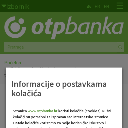
Skoči na glavni sadržaj
☰
Izbornik
HR
EN
Građani
Privatno bankarstvo
Agro
Mala poduzeća i obrtnici
Početna
Zahtjev za korištenje dnevno-noćnog
trezora
Srednja i velika poduzeća
Informacije o postavkama
kolačića
Globalna tržišta
Zahtjev za korištenje
Faktoring
dnevno-noćnog trezora
Stranica
www.otpbanka.hr
koristi kolačiće (cookies). Nužni
kolačići su potrebni za ispravan rad internetske stranice.
O nama
Ostale kolačiće koristimo za bolje korisničko iskustvo i