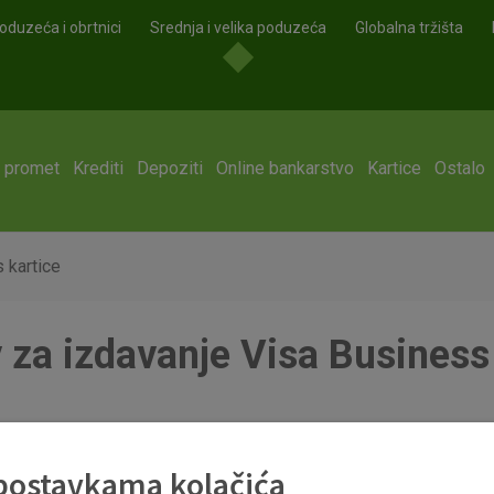
oduzeća i obrtnici
Srednja i velika poduzeća
Globalna tržišta
i promet
Krediti
Depoziti
Online bankarstvo
Kartice
Ostalo
 kartice
 za izdavanje Visa Business
 postavkama kolačića