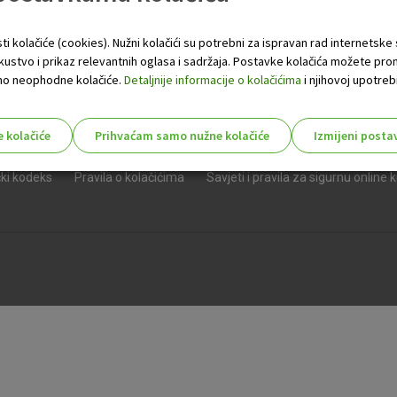
ti kolačiće (cookies). Nužni kolačići su potrebni za ispravan rad internetske
skustvo i prikaz relevantnih oglasa i sadržaja. Postavke kolačića možete pro
 samo neophodne kolačiće.
Detaljnije informacije o kolačićima
i njihovoj upotrebi
e kolačiće
Prihvaćam samo nužne kolačiće
Izmijeni posta
e
Opći uvjeti i dokumenti
Javni natječaji
Priopćenja
Kontak
s!
čki kodeks
Pravila o kolačićima
Savjeti i pravila za sigurnu online 
Nužni (tehnički) kolačići - uvijek 
Nužni
kolačići
Ovi kolačići nužni su za funkcioniranje internet
isključiti u našim sustavima. Uobičajeno se pos
radnje koje uključuju zahtjev za uslugama, kao 
preglednik možete postaviti da blokira te kolač
njima, ali u tom slučaju neki dijelovi stranice neće
pohranjuju nikakve informacije koje bi vas mogle