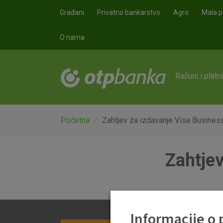
Skoči na glavni sadržaj
Građani
Privatno bankarstvo
Agro
Mala p
O nama
Računi i platn
Početna
Zahtjev za izdavanje Visa Business
Zahtjev
Informacije o