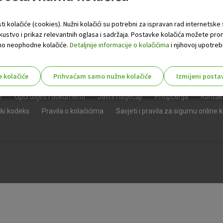
ti kolačiće (cookies). Nužni kolačići su potrebni za ispravan rad internetske
skustvo i prikaz relevantnih oglasa i sadržaja. Postavke kolačića možete pro
 samo neophodne kolačiće.
Detaljnije informacije o kolačićima
i njihovoj upotrebi
e kolačiće
Prihvaćam samo nužne kolačiće
Izmijeni posta
s!
e
Opći uvjeti i dokumenti
Javni natječaji
Priopćenja
Kontak
čki kodeks
Pravila o kolačićima
Savjeti i pravila za sigurnu online 
Nužni (tehnički) kolačići - uvijek 
Nužni
kolačići
Ovi kolačići nužni su za funkcioniranje internet
isključiti u našim sustavima. Uobičajeno se pos
radnje koje uključuju zahtjev za uslugama, kao 
preglednik možete postaviti da blokira te kolač
njima, ali u tom slučaju neki dijelovi stranice neće
pohranjuju nikakve informacije koje bi vas mogle