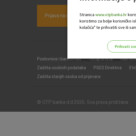
Stranica
www.otpbanka.hr
koris
Prijava na newsletter OTP banke
koristimo za bolje korisničko i
kolačića" te prihvatiti sve ili
Prihvati sv
Odaberite najbolju opciju za va
Poslovnice i bankomati
Tečajna lista
Naknad
Zaštita osobnih podataka
PSD2 Direktiva
Eti
Zaštita starijih osoba od prijevara
© OTP banka d.d.2026. Sva prava pridržana.