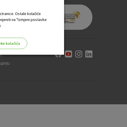
 stranice. Ostale kolačiće
mijeniti na "Izmjeni postavke
.
vke kolačića
ti
kupnju
aktivni
ske stranice i ne mogu se
tavljaju kao odgovor na vaše
što su postavke kolačića. Svoj
iće ili pošalje upozorenje o
 raditi. Ti kolačići ne
 identificirati.