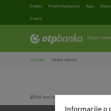
Skoči na glavni sadržaj
Građani
Privatno bankarstvo
Agro
Mala p
O nama
Računi i platn
Početna
Tablica odnosa
struktura_kupaca_i_dobavljaca_.p
Informacije o