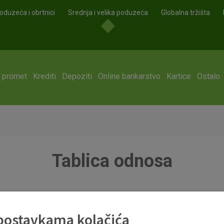
oduzeća i obrtnici
Srednja i velika poduzeća
Globalna tržišta
i promet
Krediti
Depoziti
Online bankarstvo
Kartice
Ostalo
Tablica odnosa
df
 postavkama kolačića