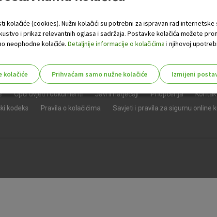
ti kolačiće (cookies). Nužni kolačići su potrebni za ispravan rad internetske
skustvo i prikaz relevantnih oglasa i sadržaja. Postavke kolačića možete pro
 samo neophodne kolačiće.
Detaljnije informacije o kolačićima
i njihovoj upotrebi
e kolačiće
Prihvaćam samo nužne kolačiće
Izmijeni posta
s!
e
Opći uvjeti i dokumenti
Javni natječaji
Priopćenja
Kontak
čki kodeks
Pravila o kolačićima
Savjeti i pravila za sigurnu online 
Nužni (tehnički) kolačići - uvijek 
Nužni
kolačići
Ovi kolačići nužni su za funkcioniranje internet
isključiti u našim sustavima. Uobičajeno se pos
radnje koje uključuju zahtjev za uslugama, kao 
preglednik možete postaviti da blokira te kolač
njima, ali u tom slučaju neki dijelovi stranice neće
pohranjuju nikakve informacije koje bi vas mogle