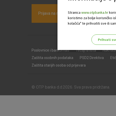
Stranica
www.otpbanka.hr
koris
Prijava na newsletter OTP banke
koristimo za bolje korisničko i
kolačića" te prihvatiti sve ili
Prihvati sv
Odaberite najbolju opciju za va
Poslovnice i bankomati
Tečajna lista
Naknad
Zaštita osobnih podataka
PSD2 Direktiva
Eti
Zaštita starijih osoba od prijevara
© OTP banka d.d.2026. Sva prava pridržana.