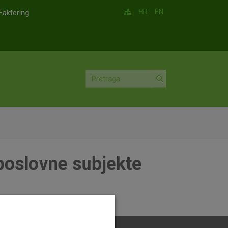
HR
EN
Faktoring
 poslovne subjekte