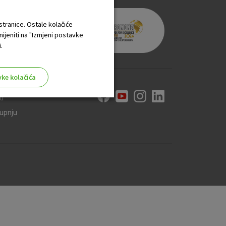
 stranice. Ostale kolačiće
mijeniti na "Izmjeni postavke
.
vke kolačića
ti
kupnju
aktivni
ske stranice i ne mogu se
tavljaju kao odgovor na vaše
što su postavke kolačića. Svoj
iće ili pošalje upozorenje o
 raditi. Ti kolačići ne
 identificirati.