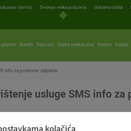
oduzeća i obrtnici
Srednja i velika poduzeća
Globalna tržišta
i promet
Krediti
Depoziti
Online bankarstvo
Kartice
Ostalo
MS info za poslovne subjekte
rištenje usluge SMS info za
SMS info za poslovne subjekte_čistopis.pdf
 postavkama kolačića