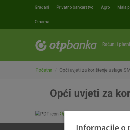
Skoči na glavni sadržaj
Građani
Privatno bankarstvo
Agro
Mala p
O nama
Računi i platn
Početna
Opći uvjeti za korištenje usluge S
Opći uvjeti za ko
Opći uvjeti za korištenje usluge 
Informacije o