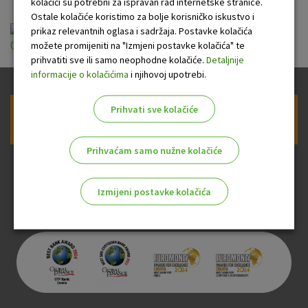
kolačići su potrebni za ispravan rad internetske stranice.
Ostale kolačiće koristimo za bolje korisničko iskustvo i
Opći uvjeti korištenja dnevno-noćnih trezora
prikaz relevantnih oglasa i sadržaja. Postavke kolačića
možete promijeniti na "Izmjeni postavke kolačića" te
OTP banke.pdf
prihvatiti sve ili samo neophodne kolačiće.
Detaljnije
informacije o kolačićima
i njihovoj upotrebi.
Prihvati sve kolačiće
Prijava na newsletter OTP banke
Prihvaćam samo nužne kolačiće
Izmijeni postavke kolačića
Odaberite najbolju opciju za vas!