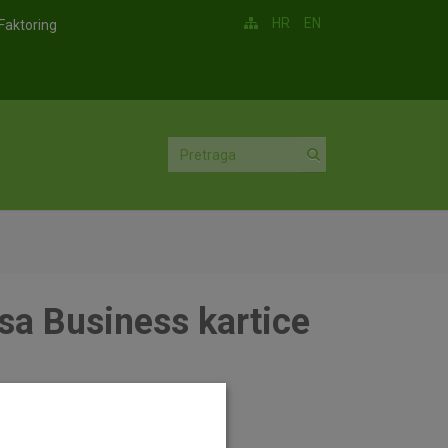
HR
EN
Faktoring
Visa Business kartice