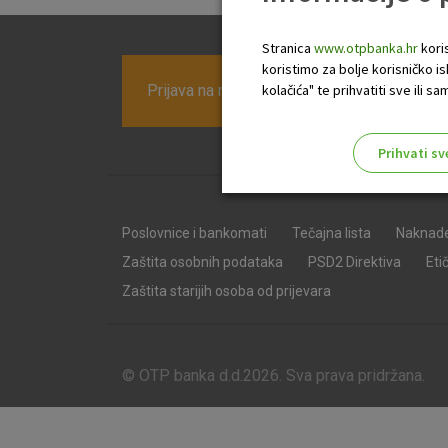
Stranica
www.otpbanka.hr
koris
koristimo za bolje korisničko i
Prijava na newsletter OTP banke
kolačića" te prihvatiti sve ili
Prihvati sv
Odaberite najbolju opciju za va
Poslovnice i bankomati
Tečajna lista
Naknad
Zaštita osobnih podataka
PSD2 Direktiva
Eti
Zaštita starijih osoba od prijevara
© OTP banka d.d.2026. Sva prava pridržana.