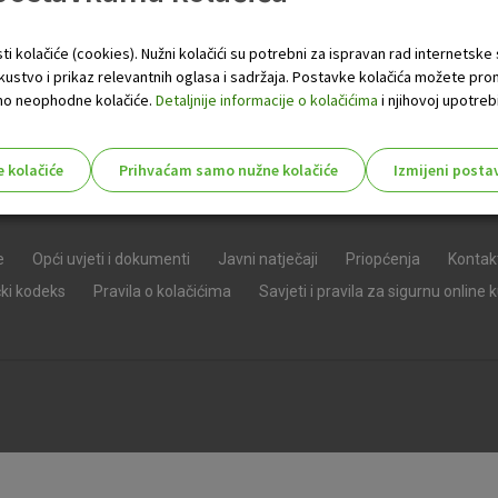
ti kolačiće (cookies). Nužni kolačići su potrebni za ispravan rad internetske
skustvo i prikaz relevantnih oglasa i sadržaja. Postavke kolačića možete pro
 samo neophodne kolačiće.
Detaljnije informacije o kolačićima
i njihovoj upotrebi
e kolačiće
Prihvaćam samo nužne kolačiće
Izmijeni posta
s!
e
Opći uvjeti i dokumenti
Javni natječaji
Priopćenja
Kontak
čki kodeks
Pravila o kolačićima
Savjeti i pravila za sigurnu online 
Nužni (tehnički) kolačići - uvijek 
Nužni
kolačići
Ovi kolačići nužni su za funkcioniranje internet
isključiti u našim sustavima. Uobičajeno se pos
radnje koje uključuju zahtjev za uslugama, kao 
preglednik možete postaviti da blokira te kolač
njima, ali u tom slučaju neki dijelovi stranice neće
pohranjuju nikakve informacije koje bi vas mogle