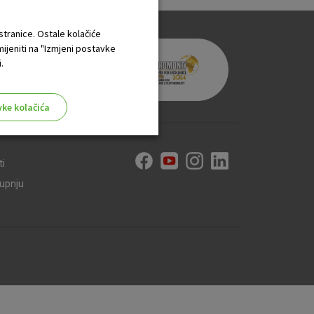
 stranice. Ostale kolačiće
mijeniti na "Izmjeni postavke
.
vke kolačića
ti
kupnju
aktivni
ske stranice i ne mogu se
tavljaju kao odgovor na vaše
što su postavke kolačića. Svoj
iće ili pošalje upozorenje o
 raditi. Ti kolačići ne
 identificirati.