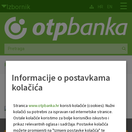
Skoči na glavni sadržaj
☰
Izbornik
HR
EN
Građani
Privatno bankarstvo
Agro
Mala poduzeća i obrtnici
Početna
Terminski plan
Informacije o postavkama
Srednja i velika poduzeća
kolačića
Terminski plan
Globalna tržišta
Stranica
www.otpbanka.hr
koristi kolačiće (cookies). Nužni
Faktoring
Terminski_plan.pdf
kolačići su potrebni za ispravan rad internetske stranice.
Ostale kolačiće koristimo za bolje korisničko iskustvo i
O nama
prikaz relevantnih oglasa i sadržaja. Postavke kolačića
možete promijeniti na "Izmjeni postavke kolačića" te