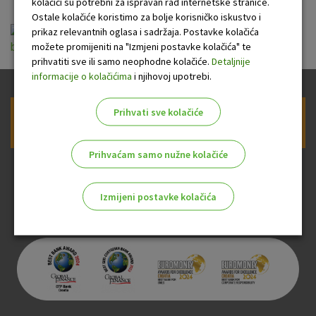
kolačići su potrebni za ispravan rad internetske stranice.
Ostale kolačiće koristimo za bolje korisničko iskustvo i
opci_uvjeti_za_koristenje_usluge_otp_m-
prikaz relevantnih oglasa i sadržaja. Postavke kolačića
možete promijeniti na "Izmjeni postavke kolačića" te
business_za_poslovne_subjekte_07_08_2018.pdf
prihvatiti sve ili samo neophodne kolačiće.
Detaljnije
informacije o kolačićima
i njihovoj upotrebi.
Prihvati sve kolačiće
Prijava na newsletter OTP banke
Prihvaćam samo nužne kolačiće
Izmijeni postavke kolačića
Odaberite najbolju opciju za vas!