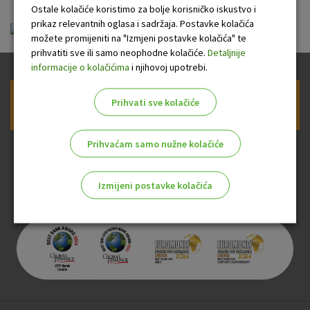
Ostale kolačiće koristimo za bolje korisničko iskustvo i
prikaz relevantnih oglasa i sadržaja. Postavke kolačića
Terminski plan pražnjenja DNT-a 07.2025.pdf
možete promijeniti na "Izmjeni postavke kolačića" te
prihvatiti sve ili samo neophodne kolačiće.
Detaljnije
informacije o kolačićima
i njihovoj upotrebi.
Prihvati sve kolačiće
Prijava na newsletter OTP banke
Prihvaćam samo nužne kolačiće
Izmijeni postavke kolačića
Odaberite najbolju opciju za vas!