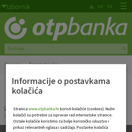
Skoči na glavni sadržaj
☰
Izbornik
HR
EN
Građani
Privatno bankarstvo
Agro
Mala poduzeća i obrtnici
Početna
Terminski plan
Informacije o postavkama
Srednja i velika poduzeća
Terminski plan
kolačića
Globalna tržišta
Faktoring
Stranica
www.otpbanka.hr
koristi kolačiće (cookies). Nužni
Terminski plan banke za izvršenje platnih
kolačići su potrebni za ispravan rad internetske stranice.
naloga 12-24.pdf
Ostale kolačiće koristimo za bolje korisničko iskustvo i
O nama
prikaz relevantnih oglasa i sadržaja. Postavke kolačića