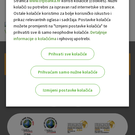
kartice OTP banke
Stranica
www.otpbanka.hr
koristi kolačiće (cookies). Nužni
kolačići su potrebni za ispravan rad internetske stranice.
Ostale kolačiće koristimo za bolje korisničko iskustvo i
prikaz relevantnih oglasa i sadržaja. Postavke kolačića
Opća pravila i uvjeti za izdavanje i korištenje
možete promijeniti na "Izmjeni postavke kolačića" te
Visa Business Debitne kartice_3.10.2024.pdf
prihvatiti sve ili samo neophodne kolačiće.
Detaljnije
informacije o kolačićima
i njihovoj upotrebi.
Prihvati sve kolačiće
Prijava na newsletter OTP banke
Prihvaćam samo nužne kolačiće
Izmijeni postavke kolačića
Odaberite najbolju opciju za vas!