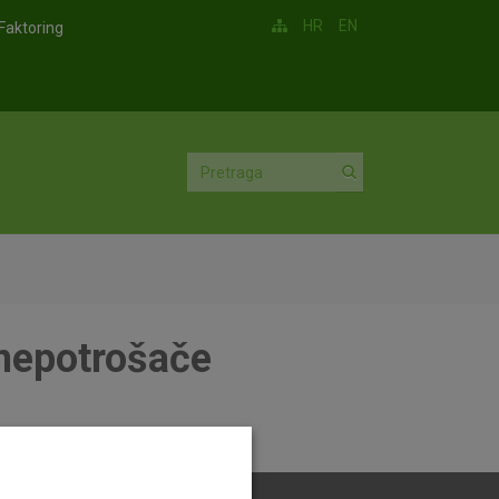
HR
EN
Faktoring
nepotrošače