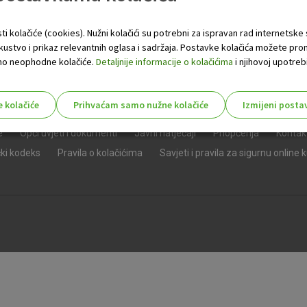
ti kolačiće (cookies). Nužni kolačići su potrebni za ispravan rad internetske
skustvo i prikaz relevantnih oglasa i sadržaja. Postavke kolačića možete pro
 samo neophodne kolačiće.
Detaljnije informacije o kolačićima
i njihovoj upotrebi
e kolačiće
Prihvaćam samo nužne kolačiće
Izmijeni posta
s!
e
Opći uvjeti i dokumenti
Javni natječaji
Priopćenja
Kontak
čki kodeks
Pravila o kolačićima
Savjeti i pravila za sigurnu online 
Nužni (tehnički) kolačići - uvijek 
Nužni
kolačići
Ovi kolačići nužni su za funkcioniranje internet
isključiti u našim sustavima. Uobičajeno se pos
radnje koje uključuju zahtjev za uslugama, kao 
preglednik možete postaviti da blokira te kolač
njima, ali u tom slučaju neki dijelovi stranice neće
pohranjuju nikakve informacije koje bi vas mogle