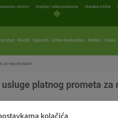
oduzeća i obrtnici
Srednja i velika poduzeća
Globalna tržišta
i promet
Krediti
Depoziti
Online bankarstvo
Kartice
Ostalo
a za nepotrošače
 usluge platnog prometa za 
ta za nepotrosace_od 01072024.pdf
 postavkama kolačića