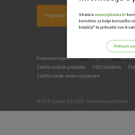
Stranica
www.otpbanka.hr
koris
Prijava na newsletter OTP banke
koristimo za bolje korisničko i
kolačića" te prihvatiti sve ili
Prihvati sv
Odaberite najbolju opciju za va
Poslovnice i bankomati
Tečajna lista
Naknad
Zaštita osobnih podataka
PSD2 Direktiva
Eti
Zaštita starijih osoba od prijevara
© OTP banka d.d.2026. Sva prava pridržana.