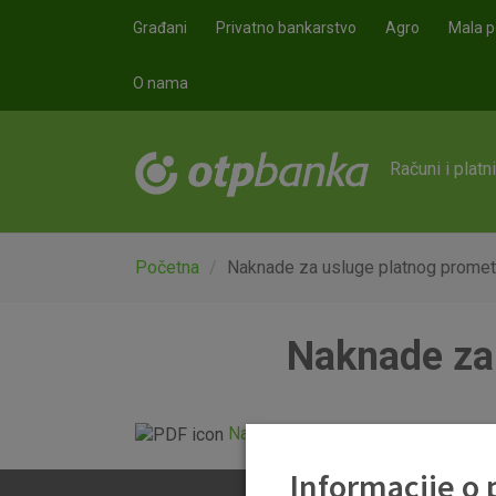
Skoči na glavni sadržaj
Građani
Privatno bankarstvo
Agro
Mala p
O nama
Računi i platn
Početna
Naknade za usluge platnog promet
Naknade za
Naknade za usluge platnog prome
Informacije o