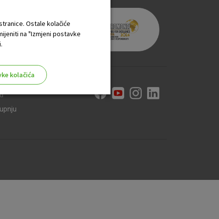
 stranice. Ostale kolačiće
mijeniti na "Izmjeni postavke
.
vke kolačića
ti
kupnju
aktivni
ske stranice i ne mogu se
tavljaju kao odgovor na vaše
što su postavke kolačića. Svoj
iće ili pošalje upozorenje o
 raditi. Ti kolačići ne
 identificirati.