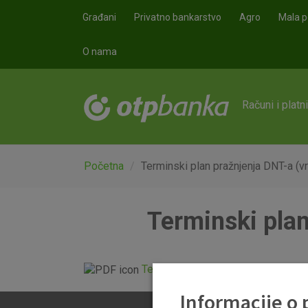
Skoči na glavni sadržaj
Građani
Privatno bankarstvo
Agro
Mala p
O nama
Računi i platn
Početna
Terminski plan pražnjenja DNT-a (vr
Terminski plan
Terminski plan pražnjenja DNT-a 0
Informacije o