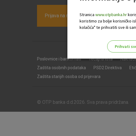
Stranica
www.otpbanka.hr
koris
Prijava na newsletter OTP banke
koristimo za bolje korisničko i
kolačića" te prihvatiti sve ili
Prihvati sv
Odaberite najbolju opciju za va
Poslovnice i bankomati
Tečajna lista
Naknad
Zaštita osobnih podataka
PSD2 Direktiva
Eti
Zaštita starijih osoba od prijevara
© OTP banka d.d.2026. Sva prava pridržana.