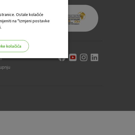
 stranice. Ostale kolačiće
mijeniti na "Izmjeni postavke
.
vke kolačića
ti
kupnju
aktivni
ske stranice i ne mogu se
tavljaju kao odgovor na vaše
što su postavke kolačića. Svoj
iće ili pošalje upozorenje o
 raditi. Ti kolačići ne
 identificirati.