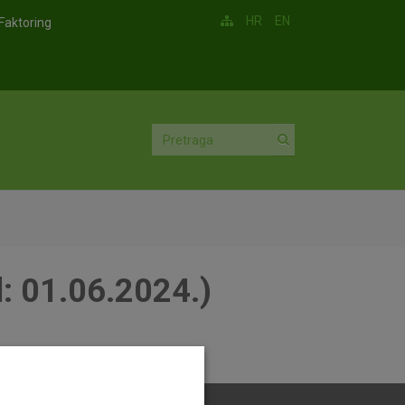
HR
EN
Faktoring
d: 01.06.2024.)