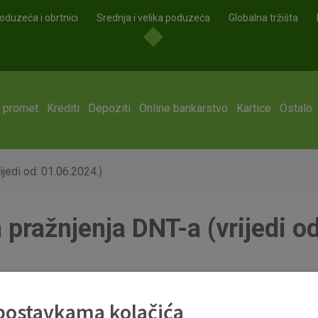
oduzeća i obrtnici
Srednja i velika poduzeća
Globalna tržišta
i promet
Krediti
Depoziti
Online bankarstvo
Kartice
Ostalo
ijedi od: 01.06.2024.)
 pražnjenja DNT-a (vrijedi o
6.2024.pdf
 postavkama kolačića