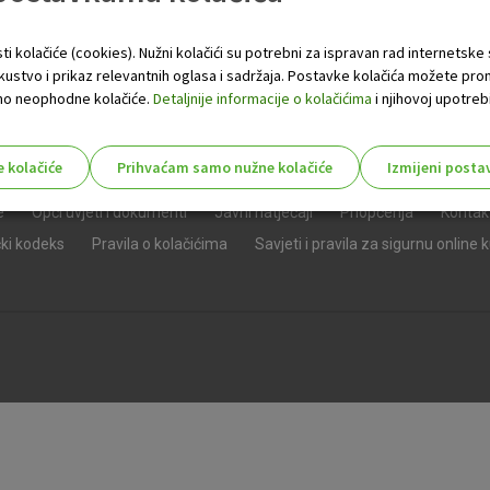
ti kolačiće (cookies). Nužni kolačići su potrebni za ispravan rad internetske
skustvo i prikaz relevantnih oglasa i sadržaja. Postavke kolačića možete pro
 samo neophodne kolačiće.
Detaljnije informacije o kolačićima
i njihovoj upotrebi
e kolačiće
Prihvaćam samo nužne kolačiće
Izmijeni posta
s!
e
Opći uvjeti i dokumenti
Javni natječaji
Priopćenja
Kontak
čki kodeks
Pravila o kolačićima
Savjeti i pravila za sigurnu online 
Nužni (tehnički) kolačići - uvijek 
Nužni
kolačići
Ovi kolačići nužni su za funkcioniranje internet
isključiti u našim sustavima. Uobičajeno se pos
radnje koje uključuju zahtjev za uslugama, kao 
preglednik možete postaviti da blokira te kolač
njima, ali u tom slučaju neki dijelovi stranice neće
pohranjuju nikakve informacije koje bi vas mogle