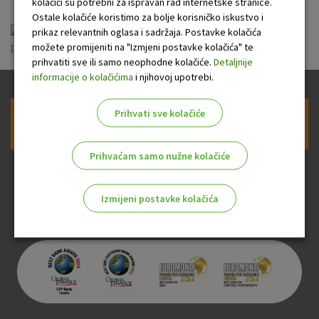
kolačići su potrebni za ispravan rad internetske stranice.
Ostale kolačiće koristimo za bolje korisničko iskustvo i
Opći uvjeti za korištenje eLEMENT@-e za
prikaz relevantnih oglasa i sadržaja. Postavke kolačića
možete promijeniti na "Izmjeni postavke kolačića" te
poslovne subjekte_01.01.2023.pdf
prihvatiti sve ili samo neophodne kolačiće.
Detaljnije
informacije o kolačićima
i njihovoj upotrebi.
Prihvati sve kolačiće
Prijava na newsletter OTP banke
Prihvaćam samo nužne kolačiće
Izmijeni postavke kolačića
Odaberite najbolju opciju za vas!