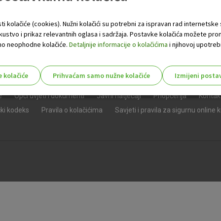
ti kolačiće (cookies). Nužni kolačići su potrebni za ispravan rad internetske
skustvo i prikaz relevantnih oglasa i sadržaja. Postavke kolačića možete pro
 samo neophodne kolačiće.
Detaljnije informacije o kolačićima
i njihovoj upotrebi
e kolačiće
Prihvaćam samo nužne kolačiće
Izmijeni posta
s!
e
Opći uvjeti i dokumenti
Javni natječaji
Priopćenja
Kontak
čki kodeks
Pravila o kolačićima
Savjeti i pravila za sigurnu online 
Nužni (tehnički) kolačići - uvijek 
Nužni
kolačići
Ovi kolačići nužni su za funkcioniranje internet
isključiti u našim sustavima. Uobičajeno se pos
radnje koje uključuju zahtjev za uslugama, kao 
preglednik možete postaviti da blokira te kolač
njima, ali u tom slučaju neki dijelovi stranice neće
pohranjuju nikakve informacije koje bi vas mogle