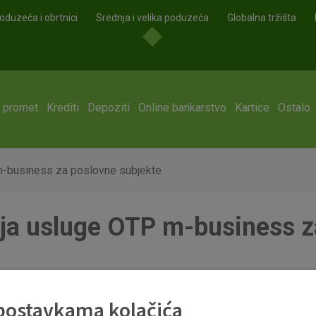
oduzeća i obrtnici
Srednja i velika poduzeća
Globalna tržišta
i promet
Krediti
Depoziti
Online bankarstvo
Kartice
Ostalo
 m-business za poslovne subjekte
enja usluge OTP m-business z
OTP m-business za poslovne subjekte.pdf
 postavkama kolačića