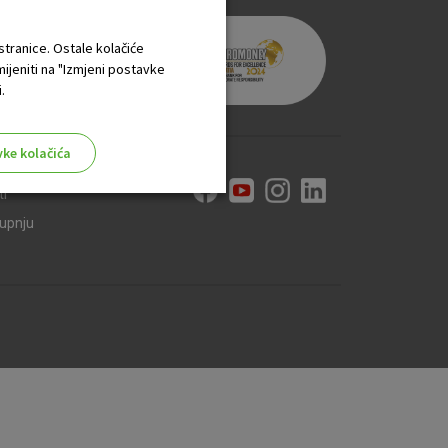
 stranice. Ostale kolačiće
mijeniti na "Izmjeni postavke
.
vke kolačića
ti
kupnju
aktivni
ske stranice i ne mogu se
tavljaju kao odgovor na vaše
što su postavke kolačića. Svoj
iće ili pošalje upozorenje o
 raditi. Ti kolačići ne
 identificirati.