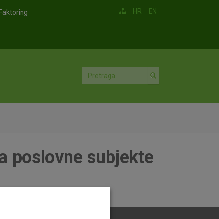
HR
EN
Faktoring
a poslovne subjekte