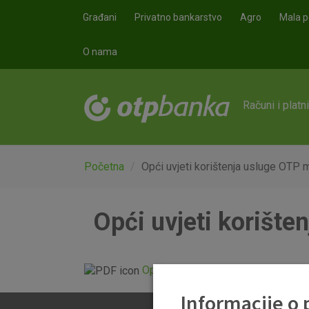
Skoči na glavni sadržaj
Građani
Privatno bankarstvo
Agro
Mala p
O nama
Računi i platn
Početna
Opći uvjeti korištenja usluge OTP
Opći uvjeti korišt
Opći uvjeti za korištenje usluge 
Informacije o