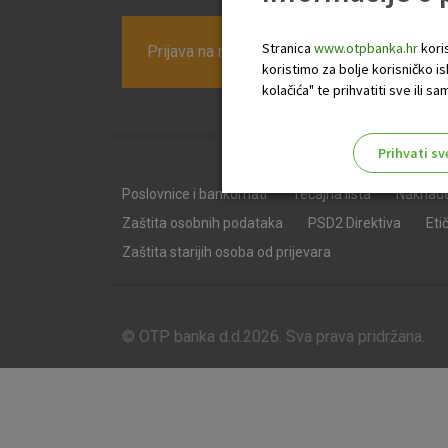
Stranica
www.otpbanka.hr
koris
Prijava na newsletter OTP banke
koristimo za bolje korisničko i
kolačića" te prihvatiti sve ili
Prihvati sv
Odaberite najbolju opciju za va
Poslovnice i bankomati
Tečajna lista
Naknad
Zaštita osobnih podataka
PSD2 Direktiva
Eti
Zaštita starijih osoba od prijevara
© OTP banka d.d.2026. Sva prava pridržana.