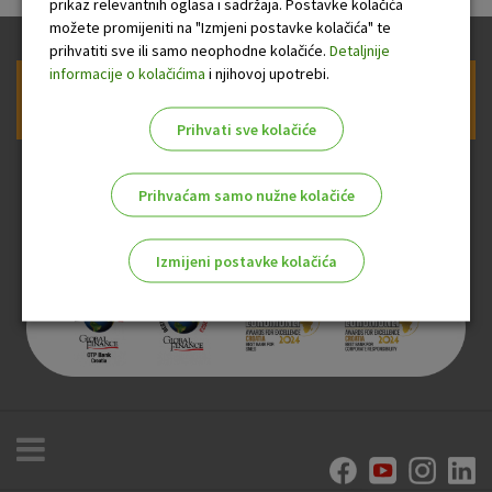
prikaz relevantnih oglasa i sadržaja. Postavke kolačića
možete promijeniti na "Izmjeni postavke kolačića" te
prihvatiti sve ili samo neophodne kolačiće.
Detaljnije
informacije o kolačićima
i njihovoj upotrebi.
Prijava na newsletter OTP banke
Prihvati sve kolačiće
Prihvaćam samo nužne kolačiće
Izmijeni postavke kolačića
Odaberite najbolju opciju za vas!
Marketinški kolačići
Analitički kolačići
Nužni kolačići