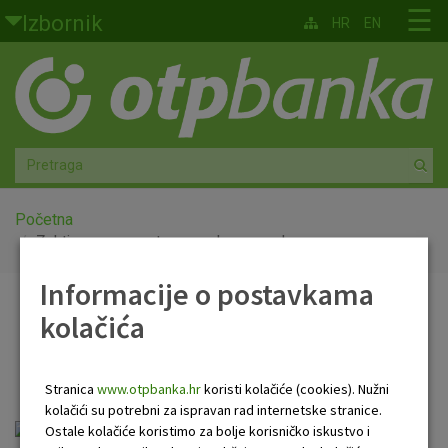
Skoči na glavni sadržaj
☰
Izbornik
HR
EN
Građani
Privatno bankarstvo
Agro
Mala poduzeća i obrtnici
Početna
Zahtjev za uspostavu poslovnog odnosa
Srednja i velika poduzeća
Informacije o postavkama
Zahtjev za uspostavu
kolačića
Globalna tržišta
poslovnog odnosa
Faktoring
Stranica
www.otpbanka.hr
koristi kolačiće (cookies). Nužni
kolačići su potrebni za ispravan rad internetske stranice.
O nama
Zahtjev za uspostavu poslovnog odnosa.docx
Ostale kolačiće koristimo za bolje korisničko iskustvo i