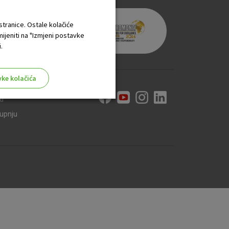
 stranice. Ostale kolačiće
mijeniti na "Izmjeni postavke
.
vke kolačića
ti
kupnju
aktivni
ske stranice i ne mogu se
tavljaju kao odgovor na vaše
što su postavke kolačića. Svoj
iće ili pošalje upozorenje o
 raditi. Ti kolačići ne
 identificirati.