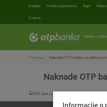
Skoči na glavni sadržaj
Građani
Privatno bankarstvo
Agro
Mala p
O nama
Računi i platn
Početna
Naknade OTP banke za platni promet
Naknade OTP bank
pp_naknade_u_zemlji_20160711.
Informacije o