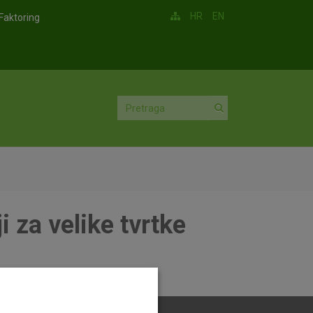
HR
EN
Faktoring
 za velike tvrtke