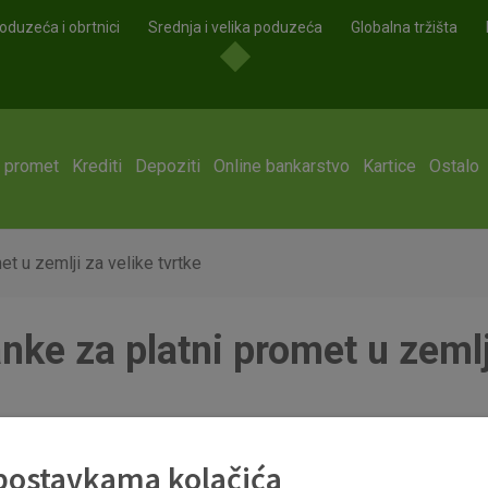
oduzeća i obrtnici
Srednja i velika poduzeća
Globalna tržišta
i promet
Krediti
Depoziti
Online bankarstvo
Kartice
Ostalo
 u zemlji za velike tvrtke
e za platni promet u zemlji
pdf
 postavkama kolačića