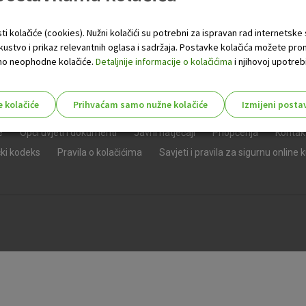
ti kolačiće (cookies). Nužni kolačići su potrebni za ispravan rad internetske
skustvo i prikaz relevantnih oglasa i sadržaja. Postavke kolačića možete pro
 samo neophodne kolačiće.
Detaljnije informacije o kolačićima
i njihovoj upotrebi
e kolačiće
Prihvaćam samo nužne kolačiće
Izmijeni posta
s!
e
Opći uvjeti i dokumenti
Javni natječaji
Priopćenja
Kontak
čki kodeks
Pravila o kolačićima
Savjeti i pravila za sigurnu online 
Nužni (tehnički) kolačići - uvijek 
Nužni
kolačići
Ovi kolačići nužni su za funkcioniranje internet
isključiti u našim sustavima. Uobičajeno se pos
radnje koje uključuju zahtjev za uslugama, kao 
preglednik možete postaviti da blokira te kolač
njima, ali u tom slučaju neki dijelovi stranice neće
pohranjuju nikakve informacije koje bi vas mogle