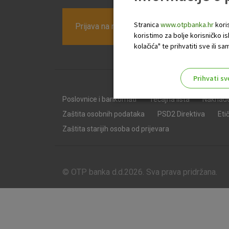
Stranica
www.otpbanka.hr
koris
Prijava na newsletter OTP banke
koristimo za bolje korisničko i
kolačića" te prihvatiti sve ili
Prihvati sv
Odaberite najbolju opciju za va
Poslovnice i bankomati
Tečajna lista
Naknad
Zaštita osobnih podataka
PSD2 Direktiva
Eti
Zaštita starijih osoba od prijevara
© OTP banka d.d.2026. Sva prava pridržana.