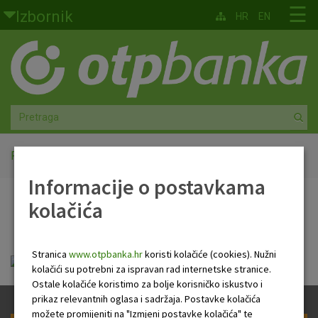
Skoči na glavni sadržaj
☰
Izbornik
HR
EN
Građani
Privatno bankarstvo
Agro
Mala poduzeća i obrtnici
Početna
Terminski plan
Informacije o postavkama
Srednja i velika poduzeća
kolačića
Terminski plan
Globalna tržišta
Stranica
www.otpbanka.hr
koristi kolačiće (cookies). Nužni
Faktoring
terminski_plan.pdf
kolačići su potrebni za ispravan rad internetske stranice.
Ostale kolačiće koristimo za bolje korisničko iskustvo i
O nama
prikaz relevantnih oglasa i sadržaja. Postavke kolačića
možete promijeniti na "Izmjeni postavke kolačića" te