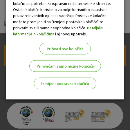
kartice OTP banke
kolačići su potrebni za ispravan rad internetske stranice.
Ostale kolačiće koristimo za bolje korisničko iskustvo i
prikaz relevantnih oglasa i sadržaja. Postavke kolačića
možete promijeniti na "Izmjeni postavke kolačića" te
opći uvjeti VBD.pdf
prihvatiti sve ili samo neophodne kolačiće.
Detaljnije
informacije o kolačićima
i njihovoj upotrebi.
Prihvati sve kolačiće
Prijava na newsletter OTP banke
Prihvaćam samo nužne kolačiće
Izmijeni postavke kolačića
Odaberite najbolju opciju za vas!