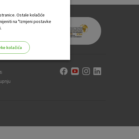
 stranice. Ostale kolačiće
mijeniti na "Izmjeni postavke
.
vke kolačića
ti
kupnju
aktivni
ske stranice i ne mogu se
tavljaju kao odgovor na vaše
što su postavke kolačića. Svoj
iće ili pošalje upozorenje o
 raditi. Ti kolačići ne
 identificirati.