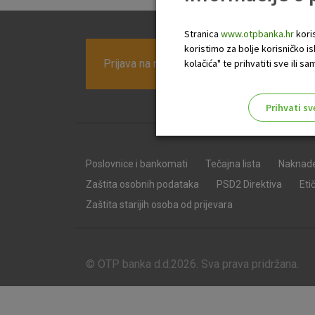
Stranica
www.otpbanka.hr
koris
koristimo za bolje korisničko i
Prijava na newsletter OTP banke
kolačića" te prihvatiti sve ili
Prihvati sv
Odaberite najbolju opciju za va
Poslovnice i bankomati
Tečajna lista
Naknad
Zaštita osobnih podataka
PSD2 Direktiva
Eti
Zaštita starijih osoba od prijevara
© OTP banka d.d.2026. Sva prava pridržana.