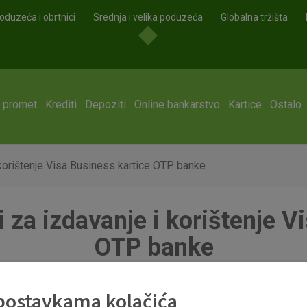
oduzeća i obrtnici
Srednja i velika poduzeća
Globalna tržišta
i promet
Krediti
Depoziti
Online bankarstvo
Kartice
Ostalo
i korištenje Visa Business kartice OTP banke
i za izdavanje i korištenje 
OTP banke
 postavkama kolačića