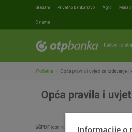
Skoči na glavni sadržaj
Građani
Privatno bankarstvo
Agro
Mala p
O nama
Računi i platn
Početna
Opća pravila i uvjeti za izdavanje 
Opća pravila i uvjet
Informacije o
opći uvjeti VBC.pdf