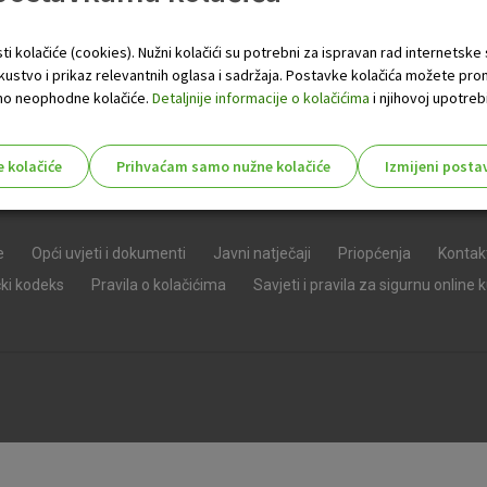
ti kolačiće (cookies). Nužni kolačići su potrebni za ispravan rad internetske
skustvo i prikaz relevantnih oglasa i sadržaja. Postavke kolačića možete pro
 samo neophodne kolačiće.
Detaljnije informacije o kolačićima
i njihovoj upotrebi
e kolačiće
Prihvaćam samo nužne kolačiće
Izmijeni posta
s!
e
Opći uvjeti i dokumenti
Javni natječaji
Priopćenja
Kontak
čki kodeks
Pravila o kolačićima
Savjeti i pravila za sigurnu online 
Nužni (tehnički) kolačići - uvijek 
Nužni
kolačići
Ovi kolačići nužni su za funkcioniranje internet
isključiti u našim sustavima. Uobičajeno se pos
radnje koje uključuju zahtjev za uslugama, kao 
preglednik možete postaviti da blokira te kolač
njima, ali u tom slučaju neki dijelovi stranice neće
pohranjuju nikakve informacije koje bi vas mogle