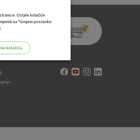
 stranice. Ostale kolačiće
mijeniti na "Izmjeni postavke
.
vke kolačića
ti
kupnju
aktivni
ske stranice i ne mogu se
tavljaju kao odgovor na vaše
što su postavke kolačića. Svoj
iće ili pošalje upozorenje o
 raditi. Ti kolačići ne
 identificirati.