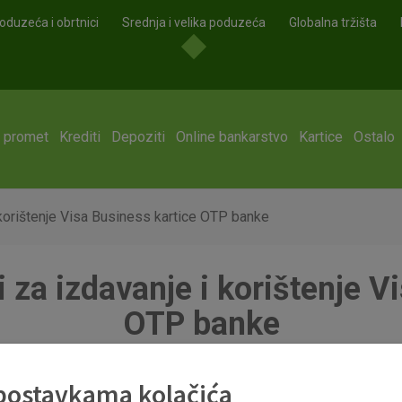
oduzeća i obrtnici
Srednja i velika poduzeća
Globalna tržišta
i promet
Krediti
Depoziti
Online bankarstvo
Kartice
Ostalo
i korištenje Visa Business kartice OTP banke
i za izdavanje i korištenje 
OTP banke
 postavkama kolačića