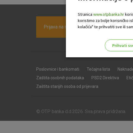
Stranica
www.otpbanka.hr
koris
koristimo za bolje korisničko i
Prijava na newsletter OTP banke
kolačića" te prihvatiti sve ili
Prihvati sv
Odaberite najbolju opciju za va
Poslovnice i bankomati
Tečajna lista
Naknad
Zaštita osobnih podataka
PSD2 Direktiva
Eti
Zaštita starijih osoba od prijevara
© OTP banka d.d.2026. Sva prava pridržana.