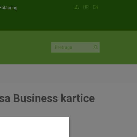
HR
EN
Faktoring
Visa Business kartice