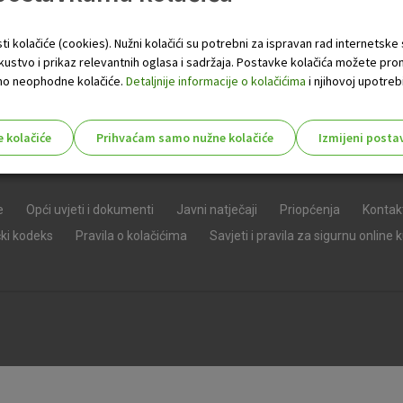
ti kolačiće (cookies). Nužni kolačići su potrebni za ispravan rad internetske
skustvo i prikaz relevantnih oglasa i sadržaja. Postavke kolačića možete pro
 samo neophodne kolačiće.
Detaljnije informacije o kolačićima
i njihovoj upotrebi
e kolačiće
Prihvaćam samo nužne kolačiće
Izmijeni posta
s!
e
Opći uvjeti i dokumenti
Javni natječaji
Priopćenja
Kontak
čki kodeks
Pravila o kolačićima
Savjeti i pravila za sigurnu online 
Nužni (tehnički) kolačići - uvijek 
Nužni
kolačići
Ovi kolačići nužni su za funkcioniranje internet
isključiti u našim sustavima. Uobičajeno se pos
radnje koje uključuju zahtjev za uslugama, kao 
preglednik možete postaviti da blokira te kolač
njima, ali u tom slučaju neki dijelovi stranice neće
pohranjuju nikakve informacije koje bi vas mogle