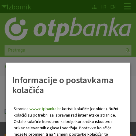
Skoči na glavni sadržaj
☰
Izbornik
HR
EN
Građani
Privatno bankarstvo
Agro
Mala poduzeća i obrtnici
Početna
Terminski plan
Informacije o postavkama
Srednja i velika poduzeća
kolačića
Terminski plan
Globalna tržišta
Stranica
www.otpbanka.hr
koristi kolačiće (cookies). Nužni
Faktoring
OTP PP terminski plan_05_2019.pdf
kolačići su potrebni za ispravan rad internetske stranice.
Ostale kolačiće koristimo za bolje korisničko iskustvo i
O nama
prikaz relevantnih oglasa i sadržaja. Postavke kolačića
možete promijeniti na "Izmjeni postavke kolačića" te