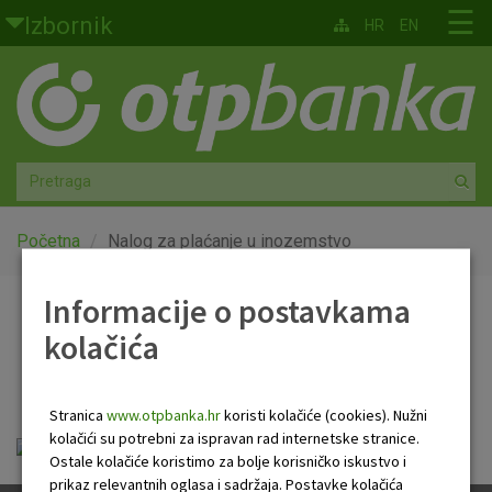
Skoči na glavni sadržaj
☰
Izbornik
HR
EN
Građani
Privatno bankarstvo
Agro
Mala poduzeća i obrtnici
Početna
Nalog za plaćanje u inozemstvo
Srednja i velika poduzeća
Informacije o postavkama
Nalog za plaćanje u
kolačića
Globalna tržišta
inozemstvo
Faktoring
Stranica
www.otpbanka.hr
koristi kolačiće (cookies). Nužni
kolačići su potrebni za ispravan rad internetske stranice.
nalog_br_14.xls
O nama
Ostale kolačiće koristimo za bolje korisničko iskustvo i
prikaz relevantnih oglasa i sadržaja. Postavke kolačića