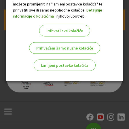
možete promijeniti na "Izmjeni postavke kolačića" te
prihvatiti sve ili samo neophodne kolačiće.
Detaljnije
informacije o kolačićima
i njihovoj upotrebi.
Prijava na newsletter OTP banke
Prihvati sve kolačiće
Prihvaćam samo nužne kolačiće
Izmijeni postavke kolačića
Odaberite najbolju opciju za vas!
Marketinški kolačići
Analitički kolačići
Nužni kolačići