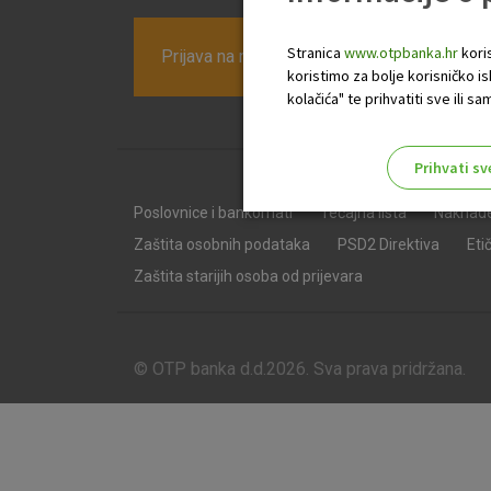
Stranica
www.otpbanka.hr
koris
Prijava na newsletter OTP banke
koristimo za bolje korisničko i
kolačića" te prihvatiti sve ili
Prihvati sv
Odaberite najbolju opciju za va
Poslovnice i bankomati
Tečajna lista
Naknad
Zaštita osobnih podataka
PSD2 Direktiva
Eti
Zaštita starijih osoba od prijevara
© OTP banka d.d.2026. Sva prava pridržana.