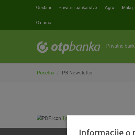
Skoči na glavni sadržaj
Građani
Privatno bankarstvo
Agro
Mala p
O nama
Privatno bank
Početna
PB Newsletter
Tjedni newsletter 25.06.2026..pdf
Informacije o