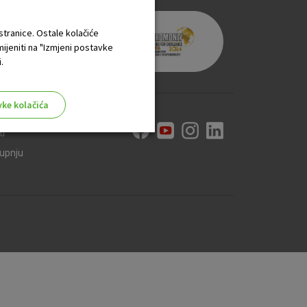
 stranice. Ostale kolačiće
mijeniti na "Izmjeni postavke
.
vke kolačića
ti
kupnju
aktivni
ske stranice i ne mogu se
tavljaju kao odgovor na vaše
što su postavke kolačića. Svoj
iće ili pošalje upozorenje o
 raditi. Ti kolačići ne
 identificirati.