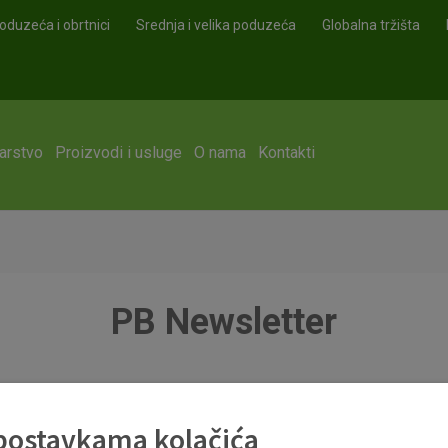
oduzeća i obrtnici
Srednja i velika poduzeća
Globalna tržišta
arstvo
Proizvodi i usluge
O nama
Kontakti
PB Newsletter
 postavkama kolačića