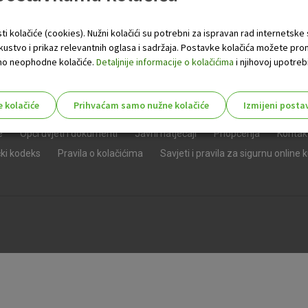
ti kolačiće (cookies). Nužni kolačići su potrebni za ispravan rad internetske
skustvo i prikaz relevantnih oglasa i sadržaja. Postavke kolačića možete pro
 samo neophodne kolačiće.
Detaljnije informacije o kolačićima
i njihovoj upotrebi
e kolačiće
Prihvaćam samo nužne kolačiće
Izmijeni posta
s!
e
Opći uvjeti i dokumenti
Javni natječaji
Priopćenja
Kontak
čki kodeks
Pravila o kolačićima
Savjeti i pravila za sigurnu online 
Nužni (tehnički) kolačići - uvijek 
Nužni
kolačići
Ovi kolačići nužni su za funkcioniranje internet
isključiti u našim sustavima. Uobičajeno se pos
radnje koje uključuju zahtjev za uslugama, kao 
preglednik možete postaviti da blokira te kolač
njima, ali u tom slučaju neki dijelovi stranice neće
pohranjuju nikakve informacije koje bi vas mogle