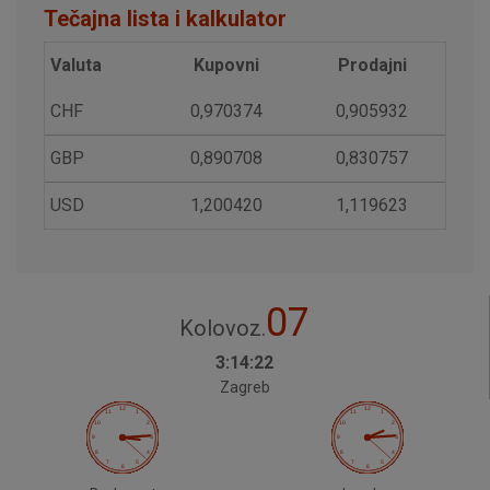
Tečajna lista i kalkulator
Marketinški kolačići
Analitički kolačići
Nužni kolačići
Valuta
Kupovni
Prodajni
CHF
0,970374
0,905932
Prihvaćam upotrebu navedenih kolačića
GBP
0,890708
0,830757
USD
1,200420
1,119623
Nužni (tehnički) kolačići - uvijek aktivni
Ovi kolačići nužni su za funkcioniranje internetske stranice i
ne mogu se isključiti u našim sustavima. Uobičajeno se
postavljaju kao odgovor na vaše radnje koje uključuju zahtjev
07
Kolovoz.
za uslugama, kao što su postavke kolačića. Svoj preglednik
možete postaviti da blokira te kolačiće ili pošalje upozorenje
3:14:22
o njima, ali u tom slučaju neki dijelovi stranice neće raditi. Ti
Zagreb
kolačići ne pohranjuju nikakve informacije koje bi vas mogle
identificirati.
Detaljnije informacije o kolačićima