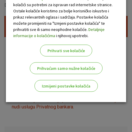
kolačići su potrebni za ispravan rad internetske stranice.
Domovinskog rata 3, 23000 Zadar
Ostale kolačiće koristimo za bolje korisničko iskustvo i
prikaz relevantnih oglasa i sadržaja. Postavke kolačića
možete promijeniti na "Izmjeni postavke kolačića" te
OTPDirekt login
prihvatiti sve ili samo neophodne kolačiće.
Detaljnije
informacije o kolačićima
i njihovoj upotrebi.
Prihvati sve kolačiće
Poslovnice OTP banke
Prihvaćam samo nužne kolačiće
Izmijeni postavke kolačića
Odaberite najbolju opciju za vas!
Pronađi najbližu lokaciju poslovnice OTP banke koja
nudi uslugu Privatnog bankara.