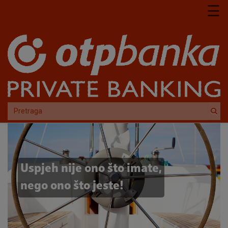
Skoči na glavni sadržaj
☰
Uspjeh nije ono što imate,
nego ono što jeste!