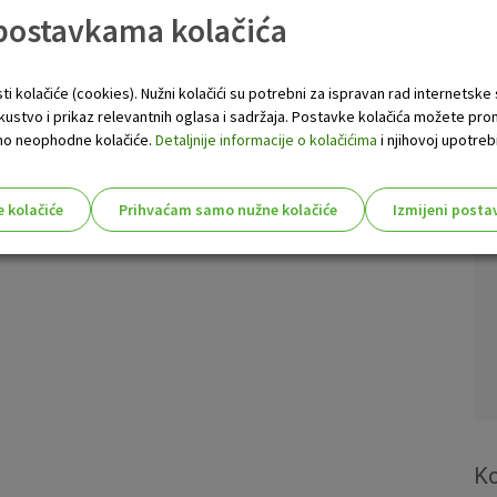
 postavkama kolačića
ti kolačiće (cookies). Nužni kolačići su potrebni za ispravan rad internetske
skustvo i prikaz relevantnih oglasa i sadržaja. Postavke kolačića možete pro
 samo neophodne kolačiće.
Detaljnije informacije o kolačićima
i njihovoj upotrebi
e kolačiće
Prihvaćam samo nužne kolačiće
Izmijeni posta
s!
Nužni (tehnički) kolačići - uvijek 
Nužni
kolačići
Ovi kolačići nužni su za funkcioniranje internet
isključiti u našim sustavima. Uobičajeno se pos
radnje koje uključuju zahtjev za uslugama, kao 
preglednik možete postaviti da blokira te kolač
Ko
njima, ali u tom slučaju neki dijelovi stranice neće