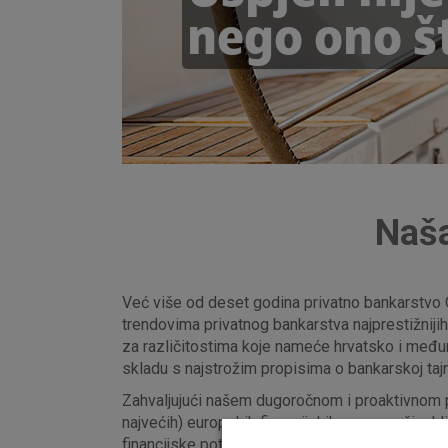
nego ono št
Naša
Već više od deset godina privatno bankarstvo 
trendovima privatnog bankarstva najprestižniji
za različitostima koje nameće hrvatsko i međuna
skladu s najstrožim propisima o bankarskoj tajn
Zahvaljujući našem dugoročnom i proaktivnom pri
najvećih) europskih financijskih grupa, našim k
financijske potrebe.