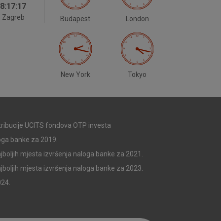
8:17:18
 identificirati.
Zagreb
Budapest
London
New York
Tokyo
stribucije UCITS fondova OTP investa
loga banke za 2019.
jboljih mjesta izvršenja naloga banke za 2021.
jboljih mjesta izvršenja naloga banke za 2023.
024.