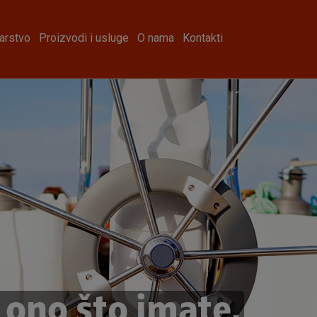
arstvo
Proizvodi i usluge
O nama
Kontakti
 ono što imate,