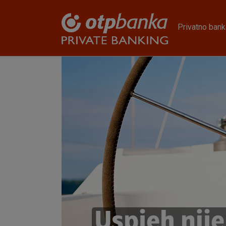
Skoči na glavni sadržaj
Privatno bank
Uspjeh nije