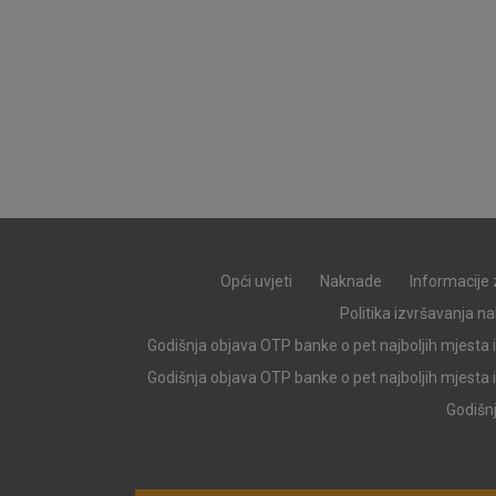
Opći uvjeti
Naknade
Informacije 
Politika izvršavanja n
Godišnja objava OTP banke o pet najboljih mjesta 
Prihvaćam upotrebu nave
Godišnja objava OTP banke o pet najboljih mjesta 
Godišnj