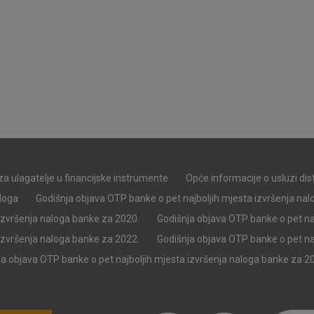
pohranjuju nikakve informacije koje bi vas mogle
Analitički
Detaljnije informacije o kolačićima
kolačići
Marketinški
kolačići
za ulagatelje u financijske instrumente
Opće informacije o usluzi di
aloga
Godišnja objava OTP banke o pet najboljih mjesta izvršenja na
izvršenja naloga banke za 2020.
Godišnja objava OTP banke o pet na
denih kolačića
izvršenja naloga banke za 2022.
Godišnja objava OTP banke o pet na
a objava OTP banke o pet najboljih mjesta izvršenja naloga banke za 2