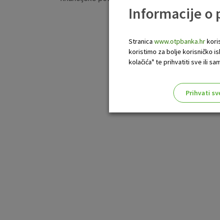
Informacije o
Stranica
www.otpbanka.hr
koris
koristimo za bolje korisničko i
kolačića" te prihvatiti sve ili
Prihvati sv
Odaberite najbolju opciju za va