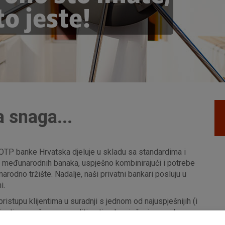
o jeste!
 snaga...
OTP banke Hrvatska djeluje u skladu sa standardima i
h međunarodnih banaka, uspješno kombinirajući i potrebe
rodno tržište. Nadalje, naši privatni bankari posluju u
i.
stupu klijentima u suradnji s jednom od najuspješnijih (i
lijentima možemo ponuditi optimalno rješenje za njihove