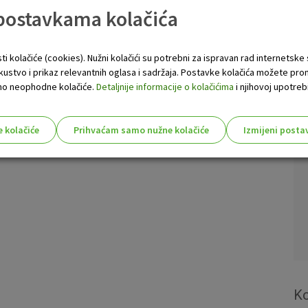
e koji Vam omogućuju da manje vremena provodite u
 postavkama kolačića
vremena za sve drugo.
ru možete dati naloge za Vaše financijske transakcije
 također Vam je dostupna i platforma za
online bankarstvo
.
ti kolačiće (cookies). Nužni kolačići su potrebni za ispravan rad internetske
skustvo i prikaz relevantnih oglasa i sadržaja. Postavke kolačića možete pro
 samo neophodne kolačiće.
Detaljnije informacije o kolačićima
i njihovoj upotrebi
e kolačiće
Prihvaćam samo nužne kolačiće
Izmijeni posta
s!
Nužni (tehnički) kolačići - uvijek 
Nužni
kolačići
Ovi kolačići nužni su za funkcioniranje internet
isključiti u našim sustavima. Uobičajeno se pos
radnje koje uključuju zahtjev za uslugama, kao 
preglednik možete postaviti da blokira te kolač
Ko
njima, ali u tom slučaju neki dijelovi stranice neće