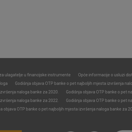
pohranjuju nikakve informacije koje bi vas mogle
Analitički
Detaljnije informacije o kolačićima
kolačići
Marketinški
kolačići
za ulagatelje u financijske instrumente
Opće informacije o usluzi di
aloga
Godišnja objava OTP banke o pet najboljih mjesta izvršenja na
izvršenja naloga banke za 2020.
Godišnja objava OTP banke o pet na
denih kolačića
izvršenja naloga banke za 2022.
Godišnja objava OTP banke o pet na
a objava OTP banke o pet najboljih mjesta izvršenja naloga banke za 2