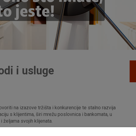
o jeste!
odi i usluge
oriti na izazove tržišta i konkurencije te stalno razvija
ciju s klijentima, širi mrežu poslovnica i bankomata, u
željama svojih klijenata.
e više načina za upravljanje Vašim bogatstvom. Razlog