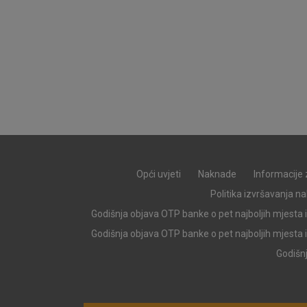
Opći uvjeti
Naknade
Informacije 
Politika izvršavanja n
Godišnja objava OTP banke o pet najboljih mjesta 
Prihvaćam upotrebu nave
Godišnja objava OTP banke o pet najboljih mjesta 
Godišnj