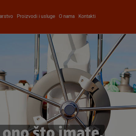
arstvo
Proizvodi i usluge
O nama
Kontakti
 ono što imate,