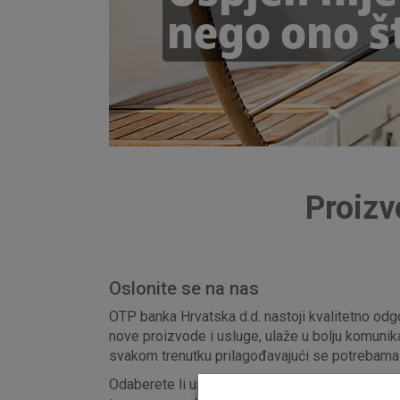
nego ono št
Proizv
Oslonite se na nas
OTP banka Hrvatska d.d. nastoji kvalitetno odgov
nove proizvode i usluge, ulaže u bolju komunika
svakom trenutku prilagođavajući se potrebama i 
Odaberete li uslugu Privatnog bankarstva imat