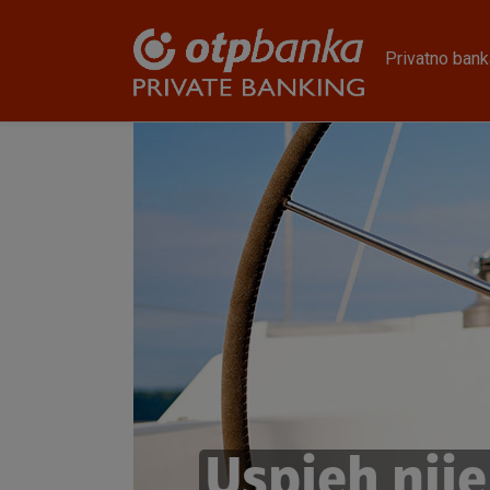
Skoči na glavni sadržaj
Privatno bank
Uspjeh nije