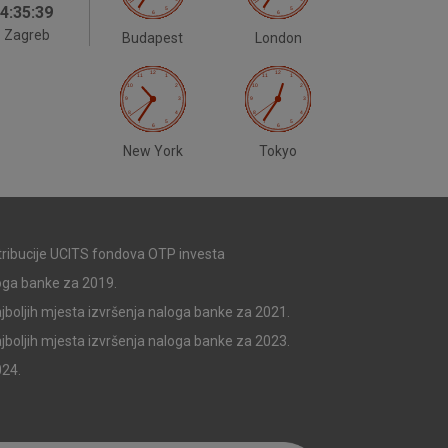
4:35:40
 identificirati.
Zagreb
Budapest
London
New York
Tokyo
stribucije UCITS fondova OTP investa
loga banke za 2019.
jboljih mjesta izvršenja naloga banke za 2021.
jboljih mjesta izvršenja naloga banke za 2023.
024.