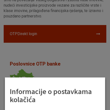
nudeći investicijske proizvode vezane za različite vrste i
klase imovine, prilagođena financijska rješenja, te izravno i
pouzdano partnerstvo.
OTPDirekt login
Poslovnice OTP banke
Informacije o postavkama
Pronađi najbližu lokaciju poslovnice OTP banke koja
kolačića
nudi uslugu Privatnog bankara.