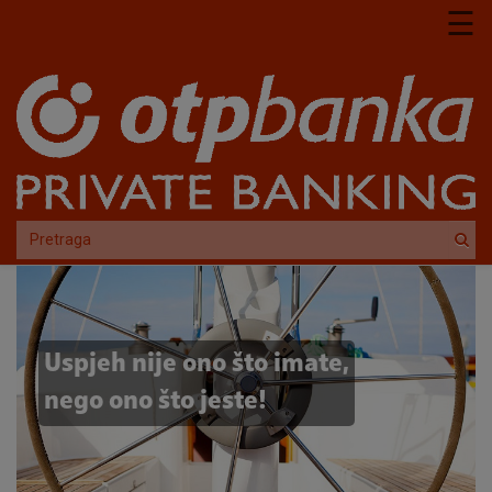
Skoči na glavni sadržaj
☰
Uspjeh nije ono što imate,
nego ono što jeste!