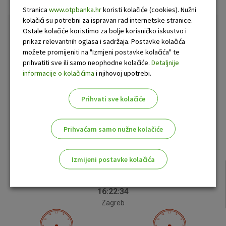
Stranica
www.otpbanka.hr
koristi kolačiće (cookies). Nužni
kolačići su potrebni za ispravan rad internetske stranice.
Ostale kolačiće koristimo za bolje korisničko iskustvo i
Tečajna lista i kalkulator
prikaz relevantnih oglasa i sadržaja. Postavke kolačića
možete promijeniti na "Izmjeni postavke kolačića" te
Valuta
Kupovni
Prodajni
prihvatiti sve ili samo neophodne kolačiće.
Detaljnije
informacije o kolačićima
i njihovoj upotrebi.
CHF
0,969387
0,905010
GBP
0,891644
0,831630
Prihvati sve kolačiće
USD
1,200472
1,119671
Prihvaćam samo nužne kolačiće
Izmijeni postavke kolačića
06
Kolovoz.
Odaberite najbolju opciju za vas!
16:22:35
Zagreb