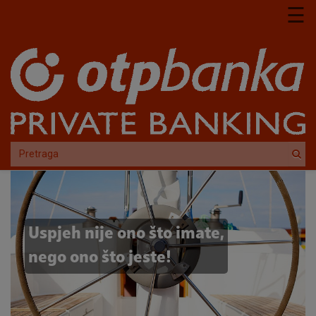
Skoči na glavni sadržaj
☰
Uspjeh nije ono što imate,
nego ono što jeste!