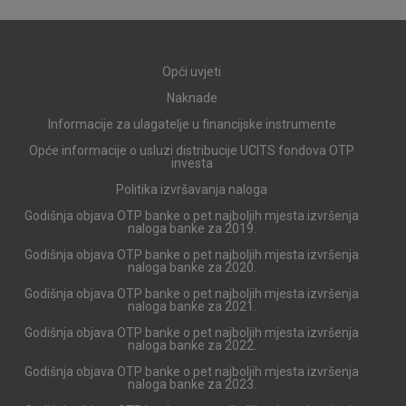
za uslugama, kao što su postavke kolačića. Svoj preglednik
možete postaviti da blokira te kolačiće ili pošalje upozorenje
o njima, ali u tom slučaju neki dijelovi stranice neće raditi. Ti
kolačići ne pohranjuju nikakve informacije koje bi vas mogle
Opći uvjeti
identificirati.
Naknade
Detaljnije informacije o kolačićima
Informacije za ulagatelje u financijske instrumente
Opće informacije o usluzi distribucije UCITS fondova OTP
investa
Politika izvršavanja naloga
Godišnja objava OTP banke o pet najboljih mjesta izvršenja
naloga banke za 2019.
Godišnja objava OTP banke o pet najboljih mjesta izvršenja
naloga banke za 2020.
Godišnja objava OTP banke o pet najboljih mjesta izvršenja
naloga banke za 2021.
Godišnja objava OTP banke o pet najboljih mjesta izvršenja
naloga banke za 2022.
Godišnja objava OTP banke o pet najboljih mjesta izvršenja
naloga banke za 2023.