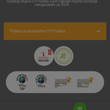
Godišnja objava OTP banke o pet najboljih mjesta izvršenja
naloga banke za 2024.
Prijava na newsletter OTP banke