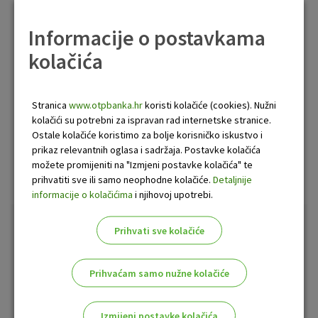
Informacije o postavkama
Poslovnice OTP banke
kolačića
Stranica
www.otpbanka.hr
koristi kolačiće (cookies). Nužni
kolačići su potrebni za ispravan rad internetske stranice.
Ostale kolačiće koristimo za bolje korisničko iskustvo i
Pronađi najbližu lokaciju poslovnice OTP banke koja
prikaz relevantnih oglasa i sadržaja. Postavke kolačića
nudi uslugu Privatnog bankara.
možete promijeniti na "Izmjeni postavke kolačića" te
prihvatiti sve ili samo neophodne kolačiće.
Detaljnije
informacije o kolačićima
i njihovoj upotrebi.
Tečajna lista i kalkulator
Prihvati sve kolačiće
Valuta
Kupovni
Prodajni
Prihvaćam samo nužne kolačiće
CHF
0,969387
0,905010
Izmijeni postavke kolačića