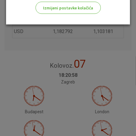
CHF
0,966748
0,902546
Izmijeni postavke kolačića
GBP
0,887713
0,827963
Odaberite najbolju opciju za vas!
USD
1,182792
1,103181
07
Kolovoz.
Marketinški kolačići
Analitički kolačići
Nužni kolačići
18:20:58
Zagreb
Prihvaćam upotrebu navedenih kolačića
Budapest
London
Nužni (tehnički) kolačići - uvijek aktivni
Ovi kolačići nužni su za funkcioniranje internetske stranice i
ne mogu se isključiti u našim sustavima. Uobičajeno se