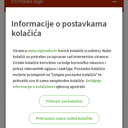
OTPDirekt login
Informacije o postavkama
kolačića
Poslovnice OTP banke
Stranica
www.otpbanka.hr
koristi kolačiće (cookies). Nužni
kolačići su potrebni za ispravan rad internetske stranice.
Ostale kolačiće koristimo za bolje korisničko iskustvo i
prikaz relevantnih oglasa i sadržaja. Postavke kolačića
Pronađi najbližu lokaciju poslovnice OTP banke koja
možete promijeniti na "Izmjeni postavke kolačića" te
nudi uslugu Privatnog bankara.
prihvatiti sve ili samo neophodne kolačiće.
Detaljnije
informacije o kolačićima
i njihovoj upotrebi.
Prihvati sve kolačiće
Tečajna lista i kalkulator
Prihvaćam samo nužne kolačiće
Valuta
Kupovni
Prodajni