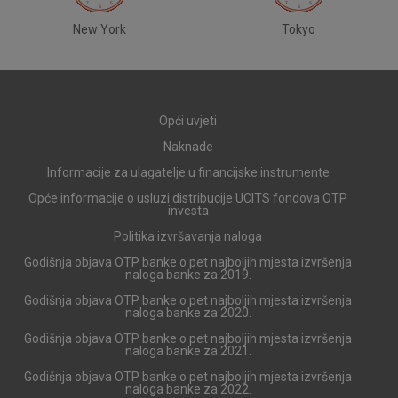
postavljaju kao odgovor na vaše radnje koje uključuju zahtjev
za uslugama, kao što su postavke kolačića. Svoj preglednik
New York
Tokyo
možete postaviti da blokira te kolačiće ili pošalje upozorenje
o njima, ali u tom slučaju neki dijelovi stranice neće raditi. Ti
kolačići ne pohranjuju nikakve informacije koje bi vas mogle
identificirati.
Opći uvjeti
Detaljnije informacije o kolačićima
Naknade
Informacije za ulagatelje u financijske instrumente
Opće informacije o usluzi distribucije UCITS fondova OTP
investa
Politika izvršavanja naloga
Godišnja objava OTP banke o pet najboljih mjesta izvršenja
naloga banke za 2019.
Godišnja objava OTP banke o pet najboljih mjesta izvršenja
naloga banke za 2020.
Godišnja objava OTP banke o pet najboljih mjesta izvršenja
naloga banke za 2021.
Godišnja objava OTP banke o pet najboljih mjesta izvršenja
naloga banke za 2022.