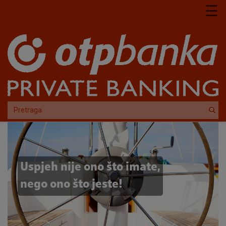
Skoči na glavni sadržaj
☰
Uspjeh nije ono što imate,
nego ono što jeste!