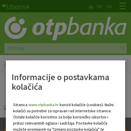
Skoči na glavni sadržaj
☰
Izbornik
HR
EN
Građani
Privatno bankarstvo
Agro
Mala poduzeća i obrtnici
Početna
PB Newsletter
Informacije o postavkama
Srednja i velika poduzeća
kolačića
PB Newsletter
Globalna tržišta
Stranica
www.otpbanka.hr
koristi kolačiće (cookies). Nužni
Faktoring
HR Newsletter 11 11 2021 .pdf
kolačići su potrebni za ispravan rad internetske stranice.
Ostale kolačiće koristimo za bolje korisničko iskustvo i
O nama
prikaz relevantnih oglasa i sadržaja. Postavke kolačića
možete promijeniti na "Izmjeni postavke kolačića" te